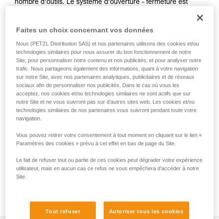
nombre d'outils. Le système d'ouverture - fermeture est
simple et manipulable à une seule main. La connexion au
harnais peut se faire via l'accessoire INTERFAST, qui réduit
Faites un choix concernant vos données
l'encombrement sur le harnais et améliore l'accessibilité à la
pochette. Sa construction robuste en fait une pochette
Nous (PETZL Distribution SAS) et nos partenaires utilisons des cookies et/ou
utilisable au quotidien sans craindre l'usure.
technologies similaires pour nous assurer du bon fonctionnement de notre
Site, pour personnaliser notre contenu et nos publicités, et pour analyser notre
trafic. Nous partageons également des informations, quant à votre navigation
sur notre Site, avec nos partenaires analytiques, publicitaires et de réseaux
sociaux afin de personnaliser nos publicités. Dans le cas où vous les
HOW TO Use our solutions for dropped tool
acceptez, nos cookies et/ou technologies similaires ne sont actifs que sur
prevention
notre Site et ne vous suivront pas sur d’autres sites web. Les cookies et/ou
technologies similaires de nos partenaires vous suivront pendant toute votre
navigation.
Vous pouvez retirer votre consentement à tout moment en cliquant sur le lien «
Paramètres des cookies » prévu à cet effet en bas de page du Site.
Le fait de refuser tout ou partie de ces cookies peut dégrader votre expérience
utilisateur, mais en aucun cas ce refus ne vous empêchera d’accéder à notre
Site.
Tout refuser
Autoriser tous les cookies