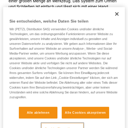
einer großen Menge an Werkzeug. Das System zum Öffnen
und Schließen ist einfach und lässt sich mit einer Hand
bedienen. Die Werkzeugtasche kann mit dem INTERFAST-
Zubehör am Gurt befestigt werden, wodurch das Volumen
Sie entscheiden, welche Daten Sie teilen
am Gurt reduziert und der Zugriff auf das Werkzeug
Wir (PETZL Distribution SAS) verwenden Cookies und/oder ähnliche
erleichtert wird. Die robuste Bauweise wirkt
Technologien, um das ordnungsgemäße Funktionieren unserer Website zu
Abnutzungserscheinungen entgegen und macht aus ihr eine
gewährleisten, unsere Inhalte und Anzeigen individuell zu gestalten und
Werkzeugtasche für den täglichen Einsatz.
unseren Datenverkehr zu analysieren. Wir geben auch Informationen über Ihr
Surfverhalten auf unserer Website an unsere Analyse-, Werbe- und Social-
Media-Partner weiter, um unsere Werbung anzupassen. Wenn Sie diese
akzeptieren, sind unsere Cookies und/oder ähnliche Technologien nur auf
HOW TO Use our solutions for dropped tool
unserer Website aktiv und verfolgen Sie nicht auf andere Websites. Die
Cookies und/oder ähnliche Technologien unserer Partner werden Sie während
prevention
Ihres gesamten Surfens verfolgen. Sie können Ihre Einwilligung jederzeit
widerrufen, indem Sie auf den Link „Cookie-Einstellungen“ klicken, der sich am
unteren Rand der Website befindet. Die Ablehnung aller oder eines Teils dieser
Cookies kann Ihre Benutzererfahrung beeinträchtigen, aber unter keinen
Umständen wird eine solche Ablehnung Sie daran hindern, auf unsere Website
zuzugreifen.
Alle ablehnen
Alle Cookies akzeptieren