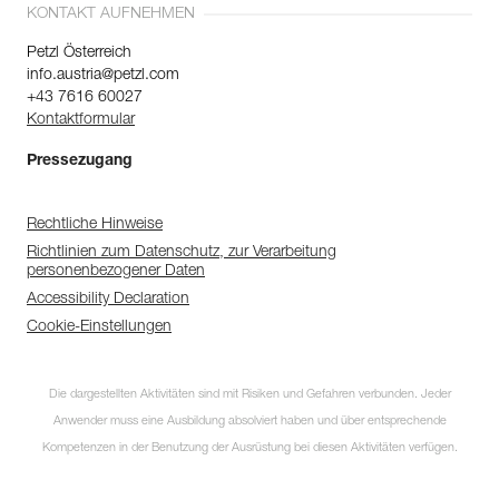
KONTAKT AUFNEHMEN
Petzl Österreich
info.austria@petzl.com
+43 7616 60027
Kontaktformular
Pressezugang
Rechtliche Hinweise
Richtlinien zum Datenschutz, zur Verarbeitung
personenbezogener Daten
Accessibility Declaration
Cookie-Einstellungen
Die dargestellten Aktivitäten sind mit Risiken und Gefahren verbunden. Jeder
Anwender muss eine Ausbildung absolviert haben und über entsprechende
Kompetenzen in der Benutzung der Ausrüstung bei diesen Aktivitäten verfügen.