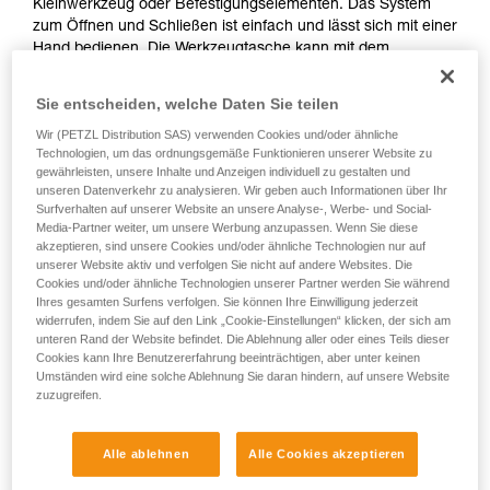
Kleinwerkzeug oder Befestigungselementen. Das System
zum Öffnen und Schließen ist einfach und lässt sich mit einer
Hand bedienen. Die Werkzeugtasche kann mit dem
INTERFAST-Zubehör am Gurt befestigt werden, wodurch das
Volumen am Gurt reduziert und der Zugriff auf das Werkzeug
Sie entscheiden, welche Daten Sie teilen
erleichtert wird. Die robuste Bauweise wirkt
Wir (PETZL Distribution SAS) verwenden Cookies und/oder ähnliche
Abnutzungserscheinungen entgegen und macht aus ihr eine
Technologien, um das ordnungsgemäße Funktionieren unserer Website zu
Werkzeugtasche für den täglichen Einsatz.
gewährleisten, unsere Inhalte und Anzeigen individuell zu gestalten und
unseren Datenverkehr zu analysieren. Wir geben auch Informationen über Ihr
Surfverhalten auf unserer Website an unsere Analyse-, Werbe- und Social-
Media-Partner weiter, um unsere Werbung anzupassen. Wenn Sie diese
HOW TO Use our solutions for dropped tool
akzeptieren, sind unsere Cookies und/oder ähnliche Technologien nur auf
unserer Website aktiv und verfolgen Sie nicht auf andere Websites. Die
prevention
Cookies und/oder ähnliche Technologien unserer Partner werden Sie während
Ihres gesamten Surfens verfolgen. Sie können Ihre Einwilligung jederzeit
widerrufen, indem Sie auf den Link „Cookie-Einstellungen“ klicken, der sich am
unteren Rand der Website befindet. Die Ablehnung aller oder eines Teils dieser
Cookies kann Ihre Benutzererfahrung beeinträchtigen, aber unter keinen
Umständen wird eine solche Ablehnung Sie daran hindern, auf unsere Website
zuzugreifen.
Alle ablehnen
Alle Cookies akzeptieren