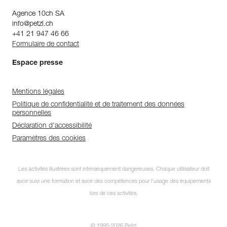
Agence 10ch SA
info@petzl.ch
+41 21 947 46 66
Formulaire de contact
Espace presse
Mentions légales
Politique de confidentialité et de traitement des données
personnelles
Déclaration d'accessibilité
Paramètres des cookies
Les activités illustrées sont intrinsèquement dangereuses. Chaque utilisateur doit
avoir suivi une formation et avoir des compétences pour l’usage des équipements
lors de ces activités.
© 1995-2026 Petzl