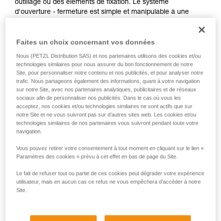
outillage ou des éléments de fixation. Le système
d'ouverture - fermeture est simple et manipulable à une
seule main. La connexion au harnais peut se faire via
l'accessoire INTERFAST, qui réduit l'encombrement sur le
Faites un choix concernant vos données
harnais et améliore l'accessibilité à la pochette. Sa
construction robuste en fait une pochette utilisable au
Nous (PETZL Distribution SAS) et nos partenaires utilisons des cookies et/ou
quotidien sans craindre l'usure.
technologies similaires pour nous assurer du bon fonctionnement de notre
Site, pour personnaliser notre contenu et nos publicités, et pour analyser notre
trafic. Nous partageons également des informations, quant à votre navigation
sur notre Site, avec nos partenaires analytiques, publicitaires et de réseaux
HOW TO Use our solutions for dropped tool
sociaux afin de personnaliser nos publicités. Dans le cas où vous les
acceptez, nos cookies et/ou technologies similaires ne sont actifs que sur
prevention
notre Site et ne vous suivront pas sur d’autres sites web. Les cookies et/ou
technologies similaires de nos partenaires vous suivront pendant toute votre
navigation.
Vous pouvez retirer votre consentement à tout moment en cliquant sur le lien «
Paramètres des cookies » prévu à cet effet en bas de page du Site.
Le fait de refuser tout ou partie de ces cookies peut dégrader votre expérience
utilisateur, mais en aucun cas ce refus ne vous empêchera d’accéder à notre
Site.