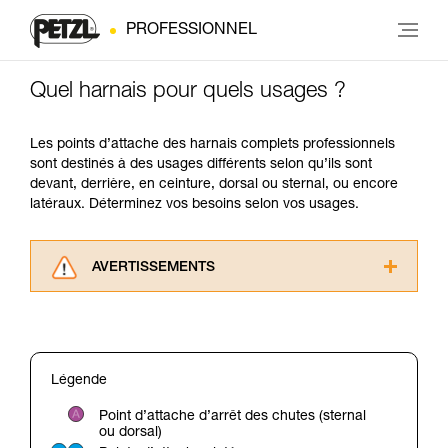
PROFESSIONNEL
Quel harnais pour quels usages ?
Les points d’attache des harnais complets professionnels
sont destinés à des usages différents selon qu’ils sont
devant, derrière, en ceinture, dorsal ou sternal, ou encore
latéraux. Déterminez vos besoins selon vos usages.
AVERTISSEMENTS
Lisez attentivement les notices techniques des
produits utilisés dans ce conseil avant de le
consulter. Vous devez avoir compris les
informations de la notice technique pour
Légende
pouvoir comprendre ce complément
d’informations.
Point d’attache d’arrêt des chutes (sternal
Maîtriser ces techniques nécessite une
ou dorsal)
formation et un entraînement spécifique. Validez