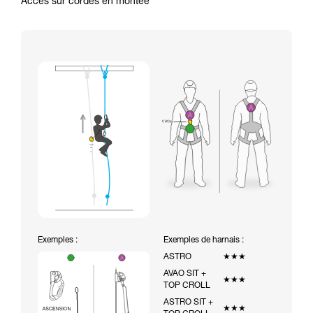
Accès sur cordes en montée
Exemples :
Exemples de harnais :
ASTRO
★★★
AVAO SIT +
★★★
TOP CROLL
ASTRO SIT +
★★★