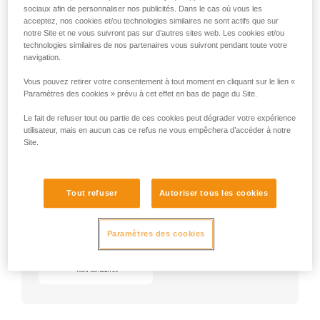
sociaux afin de personnaliser nos publicités. Dans le cas où vous les
acceptez, nos cookies et/ou technologies similaires ne sont actifs que sur
notre Site et ne vous suivront pas sur d’autres sites web. Les cookies et/ou
technologies similaires de nos partenaires vous suivront pendant toute votre
navigation.
Vous pouvez retirer votre consentement à tout moment en cliquant sur le lien «
Paramètres des cookies » prévu à cet effet en bas de page du Site.
Le fait de refuser tout ou partie de ces cookies peut dégrader votre expérience
utilisateur, mais en aucun cas ce refus ne vous empêchera d’accéder à notre
Site.
Exemple :
Exemples de harnais :
NEWTON
★★★
Tout refuser
Autoriser tous les cookies
VOLT
★★★
AVAO
★
ASTRO
★
Paramètres des cookies