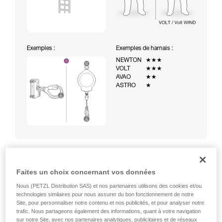
Exemples :
Exemples de harnais :
NEWTON
★★★
VOLT
★★★
AVAO
★★
ASTRO
★
Faites un choix concernant vos données
Montée à une échelle équipée d’un système d’arrêt des
chutes temporaire (ASAP sur corde)
Nous (PETZL Distribution SAS) et nos partenaires utilisons des cookies et/ou
technologies similaires pour nous assurer du bon fonctionnement de notre
Site, pour personnaliser notre contenu et nos publicités, et pour analyser notre
trafic. Nous partageons également des informations, quant à votre navigation
sur notre Site, avec nos partenaires analytiques, publicitaires et de réseaux