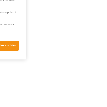
ront pendant
kies » prévu à
aucun cas ce
 les cookies