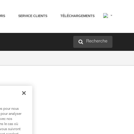
URS
SERVICE CLIENTS
TÉLÉCHARGEMENTS
Recherche
res pour nous
 pour analyser
avec nos
ns le cas où
 vous suivront