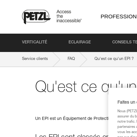
PROFESSION
VERTICALITÉ
ECLAIRAGE
CONSEILS T
Service clients
FAQ
Qu'est ce qu'un EPI ?
Qu'est ce qu'un
Faites un
Nous (PETZL 
assurer du b
Un EPI est un Équipement de Protection Individuelle,
notre trafic
partenaires 
vous les acc