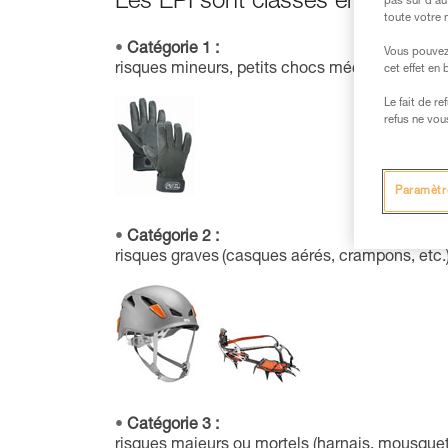
Les EPI sont classés en trois cat
pas sur d’au
toute votre 
Catégorie 1 :
Vous pouvez 
risques mineurs, petits chocs mécaniques, rayo
cet effet en
Le fait de r
refus ne vou
Paramètr
Catégorie 2 :
risques graves (casques aérés, crampons, etc.
Catégorie 3 :
risques majeurs ou mortels (harnais, mousqueto