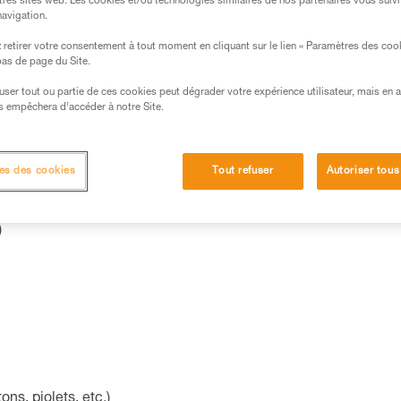
égories :
tres sites web. Les cookies et/ou technologies similaires de nos partenaires vous suiv
navigation.
retirer votre consentement à tout moment en cliquant sur le lien « Paramètres des coo
nnement solaire (exemple : lunettes, gants, etc.)
 bas de page du Site.
efuser tout ou partie de ces cookies peut dégrader votre expérience utilisateur, mais en 
s empêchera d’accéder à notre Site.
es des cookies
Tout refuser
Autoriser tous
)
ns, piolets, etc.)