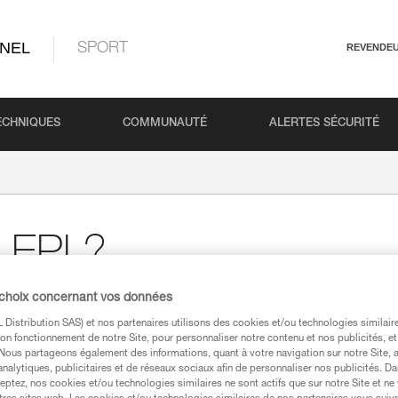
NEL
SPORT
REVENDE
ECHNIQUES
COMMUNAUTÉ
ALERTES SÉCURITÉ
 EPI ?
 choix concernant vos données
Distribution SAS) et nos partenaires utilisons des cookies et/ou technologies similai
on fonctionnement de notre Site, pour personnaliser notre contenu et nos publicités, et
 équipement tenu ou porté par un utilisateur.
. Nous partageons également des informations, quant à votre navigation sur notre Site, 
analytiques, publicitaires et de réseaux sociaux afin de personnaliser nos publicités. Da
eptez, nos cookies et/ou technologies similaires ne sont actifs que sur notre Site et ne