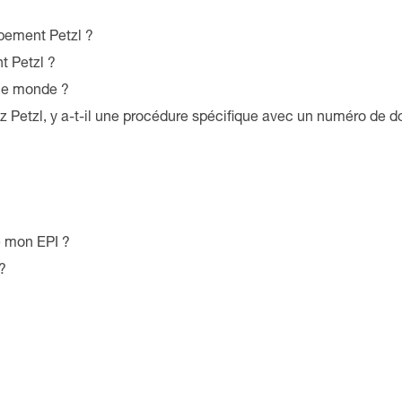
pement Petzl ?
t Petzl ?
 le monde ?
 Petzl, y a-t-il une procédure spécifique avec un numéro de do
e mon EPI ?
?