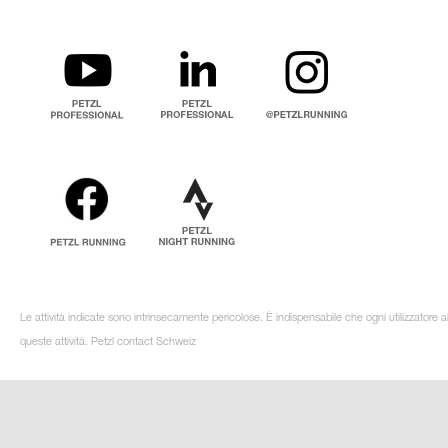
Le attività indicate sono intrinsecamente pericolose. È indispensabile che ogni utilizzatore 
queste attività. Petzl contact Schweiz