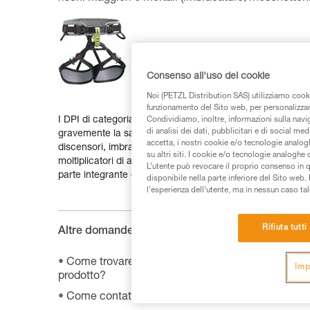
Consenso all'uso dei cookie
Noi (PETZL Distribution SAS) utilizziamo cooki
funzionamento del Sito web, per personalizzare 
I DPI di categoria 3 proteggono la persona da rischi ch
Condividiamo, inoltre, informazioni sulla navig
di analisi dei dati, pubblicitari e di social med
gravemente la salute. Essi includono i dispositivi destinati
accetta, i nostri cookie e/o tecnologie analog
discensori, imbracature, cordini, fettucce, anelli, corde, a
su altri siti. I cookie e/o tecnologie analoghe
moltiplicatori di ancoraggio, piccozze, fittoni e chiodi da
L’utente può revocare il proprio consenso in 
parte integrante di una struttura.
disponibile nella parte inferiore del Sito web. 
l’esperienza dell’utente, ma in nessun caso tal
Rifiuta tutti
Altre domande :
Come trovare la scheda prodotto relativa alle qual
Imp
prodotto?
Come contattare Petzl?