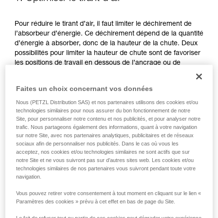
Pour réduire le tirant d’air, il faut limiter le déchirement de
l’absorbeur d’énergie. Ce déchirement dépend de la quantité
d’énergie à absorber, donc de la hauteur de la chute. Deux
possibilités pour limiter la hauteur de chute sont de favoriser
les positions de travail en dessous de l’ancrage ou de
réduire la longueur de sa longe.
Faites un choix concernant vos données
FAVORISER LES POSITIONS DE TRAVAIL EN DESSOUS DE
Nous (PETZL Distribution SAS) et nos partenaires utilisons des cookies et/ou
L’ANCRAGE
technologies similaires pour nous assurer du bon fonctionnement de notre
Site, pour personnaliser notre contenu et nos publicités, et pour analyser notre
trafic. Nous partageons également des informations, quant à votre navigation
sur notre Site, avec nos partenaires analytiques, publicitaires et de réseaux
sociaux afin de personnaliser nos publicités. Dans le cas où vous les
acceptez, nos cookies et/ou technologies similaires ne sont actifs que sur
notre Site et ne vous suivront pas sur d’autres sites web. Les cookies et/ou
technologies similaires de nos partenaires vous suivront pendant toute votre
navigation.
Vous pouvez retirer votre consentement à tout moment en cliquant sur le lien «
Paramètres des cookies » prévu à cet effet en bas de page du Site.