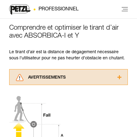
PROFESSIONNEL
Comprendre et optimiser le tirant d’air
avec ABSORBICA-I et Y
Le tirant d’air est la distance de dégagement nécessaire
sous l’utilisateur pour ne pas heurter d’obstacle en chutant.
AVERTISSEMENTS
Lisez attentivement les notices techniques des
produits utilisés dans ce conseil avant de le
consulter. Vous devez avoir compris les
informations de la notice technique pour
pouvoir comprendre ce complément
d’informations.
Maîtriser ces techniques nécessite une
formation et un entraînement spécifique. Validez