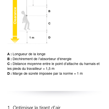
avec un professionnel votre capacité à refaire
la manipulation, seul, en toute sécurité, avant
de la reproduire en autonomie.
Nous donnons des exemples de techniques
liées à votre activité. Il peut en exister d’autres
que nous ne décrivons pas ici.
A :
Longueur de la longe
B :
Déchirement de l’absorbeur d’énergie
C :
Distance moyenne entre le point d’attache du harnais et
les pieds du travailleur = 1,5 m
D :
Marge de sûreté imposée par la norme = 1 m
1. Optimiser le tirant d’air