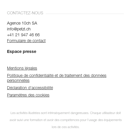
CONTACTEZ-NOUS
Agence 10ch SA
info@petzl.ch
+41 21 947 46 66
Formulaire de contact
Espace presse
Mentions légales
Politique de confidentialité et de traitement des données
personnelles
Déclaration d'accessibilité
Paramètres des cookies
Les activités illustrées sont intrinsèquement dangereuses. Chaque utilisateur doit
avoir suivi une formation et avoir des compétences pour l’usage des équipements
lors de ces activités.