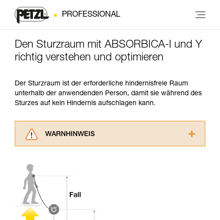
PROFESSIONAL
Den Sturzraum mit ABSORBICA-I und Y
richtig verstehen und optimieren
Der Sturzraum ist der erforderliche hindernisfreie Raum
unterhalb der anwendenden Person, damit sie während des
Sturzes auf kein Hindernis aufschlagen kann.
WARNHINWEIS
Lesen Sie die Gebrauchsanweisungen der
Produkte, um die es in diesem Tech Tipp geht,
aufmerksam durch, bevor Sie diesen zu Rate
ziehen. Um diese Zusatzinformationen
verstehen zu können, müssen Sie zuerst die in
der Gebrauchsanweisung enthaltenen
Informationen richtig verstanden haben.