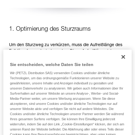
1. Optimierung des Sturzraums
Um den Sturzweg zu verkürzen, muss die Aufreißlänge des
Falldämpfers reduziert werden. Diese Aufreißlänge ist von
der aufzunehmenden Energie, d. h. von der Sturzhöhe
abhängig. Es gibt zwei Möglichkeiten, um die Sturzhöhe zu
Sie entscheiden, welche Daten Sie teilen
reduzieren: Arbeitspositionen unterhalb des
Wir (PETZL Distribution SAS) verwenden Cookies und/oder ähnliche
Anschlagpunktes bevorzugen und die Länge des
Technologien, um das ordnungsgemäße Funktionieren unserer Website zu
Verbindungsmittels reduzieren.
gewährleisten, unsere Inhalte und Anzeigen individuell zu gestalten und
unseren Datenverkehr zu analysieren. Wir geben auch Informationen über Ihr
Surfverhalten auf unserer Website an unsere Analyse-, Werbe- und Social-
ARBEITSPOSITIONEN UNTERHALB DES
Media-Partner weiter, um unsere Werbung anzupassen. Wenn Sie diese
ANSCHLAGPUNKTES BEVORZUGEN
akzeptieren, sind unsere Cookies und/oder ähnliche Technologien nur auf
unserer Website aktiv und verfolgen Sie nicht auf andere Websites. Die
Cookies und/oder ähnliche Technologien unserer Partner werden Sie während
Ihres gesamten Surfens verfolgen. Sie können Ihre Einwilligung jederzeit
widerrufen, indem Sie auf den Link „Cookie-Einstellungen“ klicken, der sich am
unteren Rand der Website befindet. Die Ablehnung aller oder eines Teils dieser
Cookies kann Ihre Benutzererfahrung beeinträchtigen, aber unter keinen