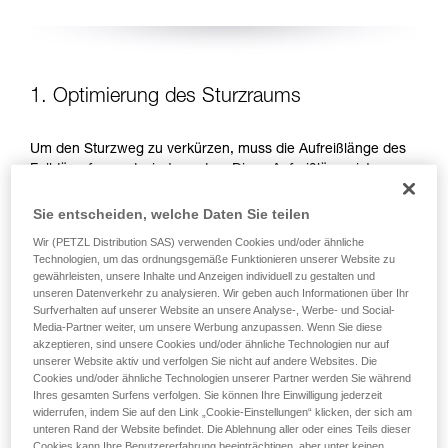
1. Optimierung des Sturzraums
Um den Sturzweg zu verkürzen, muss die Aufreißlänge des
Falldämpfers reduziert werden. Diese Aufreißlänge ist von
der aufzunehmenden Energie, d. h. von der Sturzhöhe
abhängig. Es gibt zwei Möglichkeiten, um die Sturzhöhe zu
Sie entscheiden, welche Daten Sie teilen
reduzieren: Arbeitspositionen unterhalb des
Wir (PETZL Distribution SAS) verwenden Cookies und/oder ähnliche
Anschlagpunktes bevorzugen und die Länge des
Technologien, um das ordnungsgemäße Funktionieren unserer Website zu
Verbindungsmittels reduzieren.
gewährleisten, unsere Inhalte und Anzeigen individuell zu gestalten und
unseren Datenverkehr zu analysieren. Wir geben auch Informationen über Ihr
Surfverhalten auf unserer Website an unsere Analyse-, Werbe- und Social-
ARBEITSPOSITIONEN UNTERHALB DES
Media-Partner weiter, um unsere Werbung anzupassen. Wenn Sie diese
ANSCHLAGPUNKTES BEVORZUGEN
akzeptieren, sind unsere Cookies und/oder ähnliche Technologien nur auf
unserer Website aktiv und verfolgen Sie nicht auf andere Websites. Die
Cookies und/oder ähnliche Technologien unserer Partner werden Sie während
Ihres gesamten Surfens verfolgen. Sie können Ihre Einwilligung jederzeit
widerrufen, indem Sie auf den Link „Cookie-Einstellungen“ klicken, der sich am
unteren Rand der Website befindet. Die Ablehnung aller oder eines Teils dieser
Cookies kann Ihre Benutzererfahrung beeinträchtigen, aber unter keinen