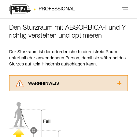
PROFESSIONAL
Den Sturzraum mit ABSORBICA-I und Y
richtig verstehen und optimieren
Der Sturzraum ist der erforderliche hindernisfreie Raum
unterhalb der anwendenden Person, damit sie während des
Sturzes auf kein Hindernis aufschlagen kann.
WARNHINWEIS
Lesen Sie die Gebrauchsanweisungen der
Produkte, um die es in diesem Tech Tipp geht,
aufmerksam durch, bevor Sie diesen zu Rate
ziehen. Um diese Zusatzinformationen
verstehen zu können, müssen Sie zuerst die in
der Gebrauchsanweisung enthaltenen
Informationen richtig verstanden haben.