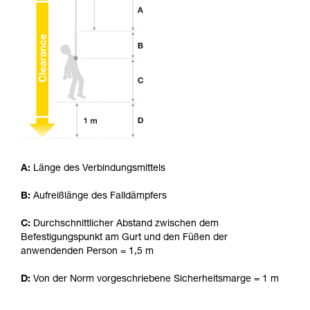
Die Beherrschung dieser Techniken setzt eine
entsprechende Ausbildung und ein spezielles
Training voraus. Prüfen Sie zusammen mit
einem Profi, ob Sie in der Lage sind, den
Vorgang alleine sicher zu wiederholen, bevor
Sie ihn eigenständig durchführen.
Wir geben Beispiele für die mit Ihrer Aktivität
verbundenen Techniken. Möglicherweise gibt es
noch andere Techniken, die hier nicht
beschrieben werden.
A:
Länge des Verbindungsmittels
B:
Aufreißlänge des Falldämpfers
C:
Durchschnittlicher Abstand zwischen dem
Befestigungspunkt am Gurt und den Füßen der
anwendenden Person = 1,5 m
D:
Von der Norm vorgeschriebene Sicherheitsmarge = 1 m