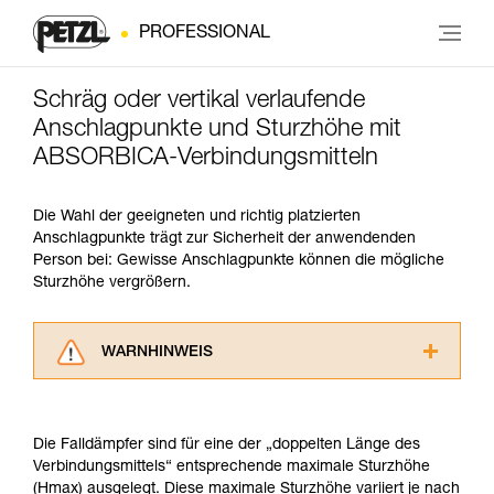
PROFESSIONAL
Schräg oder vertikal verlaufende
Anschlagpunkte und Sturzhöhe mit
ABSORBICA-Verbindungsmitteln
Die Wahl der geeigneten und richtig platzierten
Anschlagpunkte trägt zur Sicherheit der anwendenden
Person bei: Gewisse Anschlagpunkte können die mögliche
Sturzhöhe vergrößern.
WARNHINWEIS
Lesen Sie die Gebrauchsanweisungen der
Produkte, um die es in diesem Tech Tipp geht,
aufmerksam durch, bevor Sie diesen zu Rate
Die Falldämpfer sind für eine der „doppelten Länge des
ziehen. Um diese Zusatzinformationen
Verbindungsmittels“ entsprechende maximale Sturzhöhe
verstehen zu können, müssen Sie zuerst die in
(Hmax) ausgelegt. Diese maximale Sturzhöhe variiert je nach