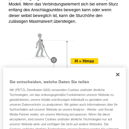
der Gebrauchsanweisung enthaltenen
Modell. Wenn das Verbindungselement sich bei einem Sturz
Informationen richtig verstanden haben.
entlang des Anschlagpunktes bewegen kann oder wenn
Die Beherrschung dieser Techniken setzt eine
dieser selbst beweglich ist, kann die Sturzhöhe den
entsprechende Ausbildung und ein spezielles
zulässigen Maximalwert übersteigen.
Training voraus. Prüfen Sie zusammen mit
einem Profi, ob Sie in der Lage sind, den
Vorgang alleine sicher zu wiederholen, bevor
Sie ihn eigenständig durchführen.
Wir geben Beispiele für die mit Ihrer Aktivität
verbundenen Techniken. Möglicherweise gibt es
noch andere Techniken, die hier nicht
beschrieben werden.
Sie entscheiden, welche Daten Sie teilen
Wir (PETZL Distribution SAS) verwenden Cookies und/oder ähnliche
Technologien, um das ordnungsgemäße Funktionieren unserer Website zu
gewährleisten, unsere Inhalte und Anzeigen individuell zu gestalten und
unseren Datenverkehr zu analysieren. Wir geben auch Informationen über Ihr
Surfverhalten auf unserer Website an unsere Analyse-, Werbe- und Social-
Media-Partner weiter, um unsere Werbung anzupassen. Wenn Sie diese
akzeptieren, sind unsere Cookies und/oder ähnliche Technologien nur auf
unserer Website aktiv und verfolgen Sie nicht auf andere Websites. Die