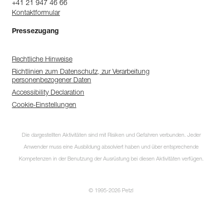
+41 21 947 46 66
Kontaktformular
Pressezugang
Rechtliche Hinweise
Richtlinien zum Datenschutz, zur Verarbeitung
personenbezogener Daten
Accessibility Declaration
Cookie-Einstellungen
Die dargestellten Aktivitäten sind mit Risiken und Gefahren verbunden. Jeder
Anwender muss eine Ausbildung absolviert haben und über entsprechende
Kompetenzen in der Benutzung der Ausrüstung bei diesen Aktivitäten verfügen.
© 1995-2026 Petzl