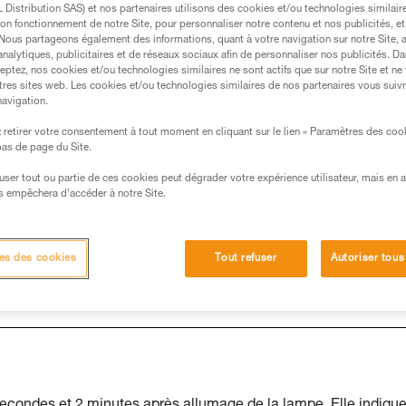
Distribution SAS) et nos partenaires utilisons des cookies et/ou technologies similai
on fonctionnement de notre Site, pour personnaliser notre contenu et nos publicités, et
. Nous partageons également des informations, quant à votre navigation sur notre Site, 
analytiques, publicitaires et de réseaux sociaux afin de personnaliser nos publicités. Da
eptez, nos cookies et/ou technologies similaires ne sont actifs que sur notre Site et ne
s des produits utilisés dans ce conseil avant de le
tres sites web. Les cookies et/ou technologies similaires de nos partenaires vous suiv
formations de la notice technique pour pouvoir
navigation.
.
retirer votre consentement à tout moment en cliquant sur le lien « Paramètres des coo
ormation et un entraînement spécifique. Validez avec
 bas de page du Site.
 manipulation, seul, en toute sécurité, avant de la
efuser tout ou partie de ces cookies peut dégrader votre expérience utilisateur, mais en 
s empêchera d’accéder à notre Site.
iées à votre activité. Il peut en exister d’autres que
es des cookies
Tout refuser
Autoriser tous