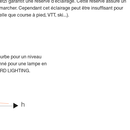
l garantit une réserve d’éclairage. Cette réserve assure un
archer. Cependant cet éclairage peut être insuffisant pour
lle que course à pied, VTT, ski...).
urbe pour un niveau
onné pour une lampe en
RD LIGHTING.