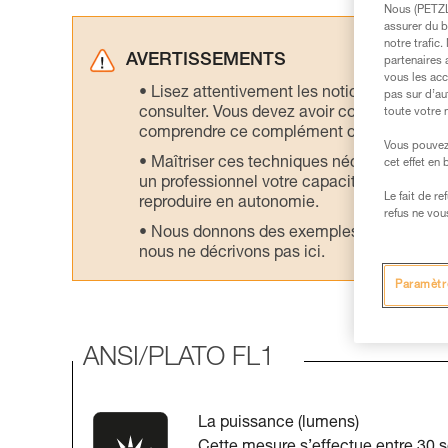
Nous (PETZL 
assurer du b
notre trafic
AVERTISSEMENTS
partenaires 
vous les acc
Lisez attentivement les notices technique
pas sur d’au
consulter. Vous devez avoir compris les in
toute votre 
comprendre ce complément d’informations
Vous pouvez 
Maîtriser ces techniques nécessite une f
cet effet en
un professionnel votre capacité à refaire la
Le fait de r
reproduire en autonomie.
refus ne vou
Nous donnons des exemples de techniques l
nous ne décrivons pas ici.
Paramètr
ANSI/PLATO FL1
La puissance (lumens)