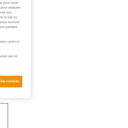
res pour nous
 pour analyser
avec nos
ns le cas où
 vous suivront
ront pendant
kies » prévu à
aucun cas ce
 les cookies