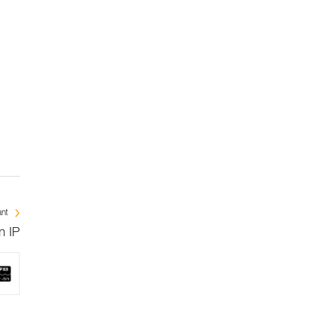
ant
n IP