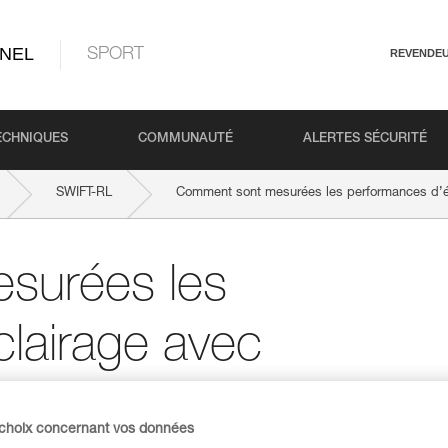
NEL
SPORT
REVENDE
ECHNIQUES
COMMUNAUTÉ
ALERTES SÉCURITÉ
SWIFT-RL
Comment sont mesurées les performances d’éc
surées les
lairage avec
I/PLATO FL1 ?
 choix concernant vos données