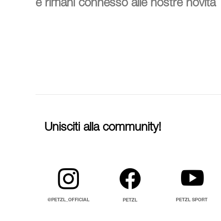
e rimani connesso alle nostre novità
Unisciti alla community!