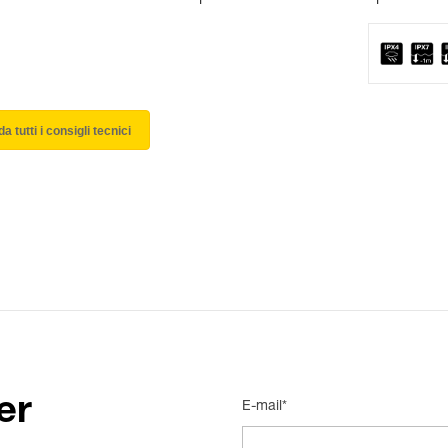
a tutti i consigli tecnici
er
E-mail*