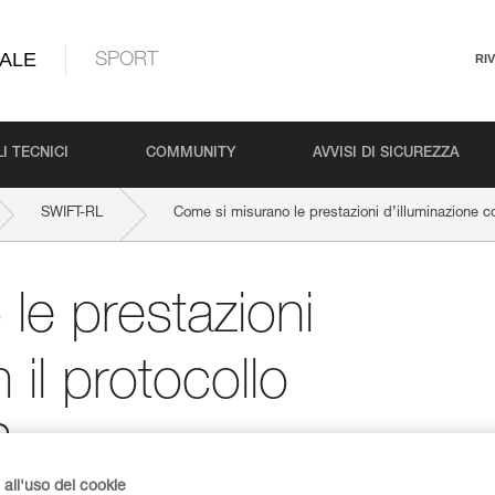
ALE
SPORT
RI
I TECNICI
COMMUNITY
AVVISI DI SICUREZZA
SWIFT-RL
Come si misurano le prestazioni d’illuminazione c
le prestazioni
 il protocollo
?
all'uso dei cookie