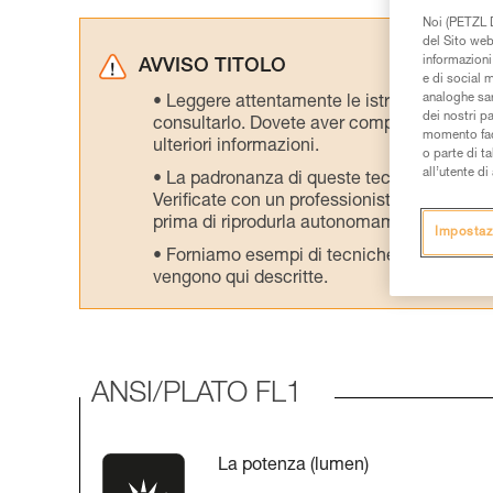
Noi (PETZL D
del Sito web,
informazioni 
AVVISO TITOLO
e di social m
analoghe sar
Leggere attentamente le istruzioni tecniche
dei nostri p
consultarlo. Dovete aver compreso le inform
momento facen
ulteriori informazioni.
o parte di t
all’utente d
La padronanza di queste tecniche richie
Verificate con un professionista la vostra ca
prima di riprodurla autonomamente.
Impostaz
Forniamo esempi di tecniche relative alla 
vengono qui descritte.
ANSI/PLATO FL1
La potenza (lumen)