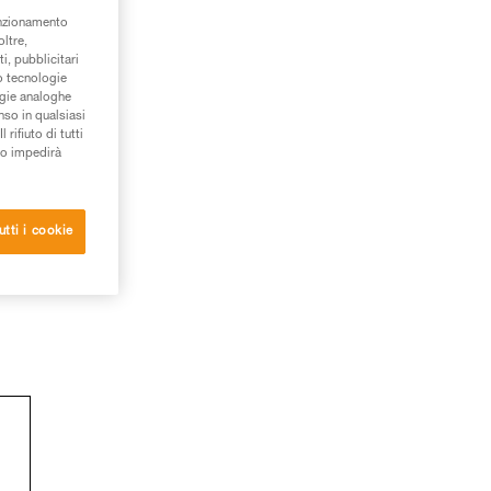
unzionamento
oltre,
i, pubblicitari
/o tecnologie
ogie analoghe
nso in qualsiasi
rifiuto di tutti
to impedirà
utti i cookie