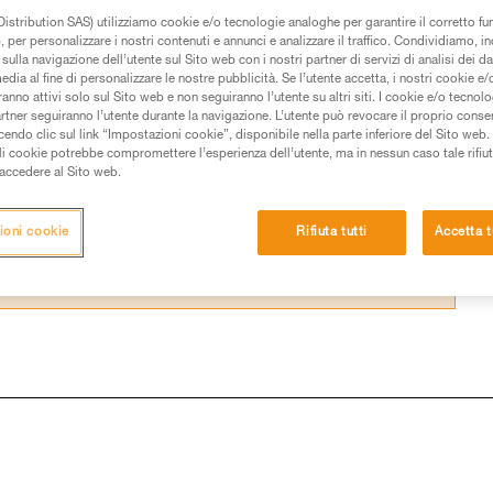
istribution SAS) utilizziamo cookie e/o tecnologie analoghe per garantire il corretto f
 per personalizzare i nostri contenuti e annunci e analizzare il traffico. Condividiamo, in
sulla navigazione dell’utente sul Sito web con i nostri partner di servizi di analisi dei dat
edia al fine di personalizzare le nostre pubblicità. Se l’utente accetta, i nostri cookie e
anno attivi solo sul Sito web e non seguiranno l’utente su altri siti. I cookie e/o tecnol
 dei prodotti utilizzati in questo consiglio prima di
artner seguiranno l’utente durante la navigazione. L’utente può revocare il proprio conse
azioni dell’istruzione tecnica per poter capire queste
do clic sul link “Impostazioni cookie”, disponibile nella parte inferiore del Sito web. Il 
ali cookie potrebbe compromettere l’esperienza dell’utente, ma in nessun caso tale rifiu
i accedere al Sito web.
de una formazione ed un addestramento specifico.
pacità di rifare la manovra, da soli, in piena sicurezza,
ioni cookie
Rifiuta tutti
Accetta t
vostra attività. Ne possono esistere altre che non