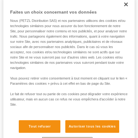
de la reproduire en autonomie.
puissance maximale émise, avec des
Nous donnons des exemples de techniques
piles ou batteries neuves, au
Faites un choix concernant vos données
liées à votre activité. Il peut en exister d’autres
démarrage de la lampe.
que nous ne décrivons pas ici.
Nous (PETZL Distribution SAS) et nos partenaires utilisons des cookies et/ou
technologies similaires pour nous assurer du bon fonctionnement de notre
Site, pour personnaliser notre contenu et nos publicités, et pour analyser notre
La distance d’éclairage (mètres)
trafic. Nous partageons également des informations, quant à votre navigation
Il s’agit de la distance maximale entre
sur notre Site, avec nos partenaires analytiques, publicitaires et de réseaux
sociaux afin de personnaliser nos publicités. Dans le cas où vous les
la lampe et l’endroit où il ne reste que
acceptez, nos cookies et/ou technologies similaires ne sont actifs que sur
0,25 lux d’éclairement. La mesure est
notre Site et ne vous suivront pas sur d’autres sites web. Les cookies et/ou
faite à l’allumage avec des piles ou
technologies similaires de nos partenaires vous suivront pendant toute votre
batteries neuves. La distance
navigation.
d’éclairage dépend directement de la
Vous pouvez retirer votre consentement à tout moment en cliquant sur le lien «
puissance d’éclairage, mais surtout
Paramètres des cookies » prévu à cet effet en bas de page du Site.
de la forme du faisceau.
Le fait de refuser tout ou partie de ces cookies peut dégrader votre expérience
utilisateur, mais en aucun cas ce refus ne vous empêchera d’accéder à notre
L’autonomie (heures)
Site.
Elle correspond à la durée pendant
laquelle l’éclairage est optimal. Elle
se mesure à partir de 30 secondes
Tout refuser
Autoriser tous les cookies
après l’allumage de la lampe jusqu’à
ce que la lampe atteigne 10 % de la