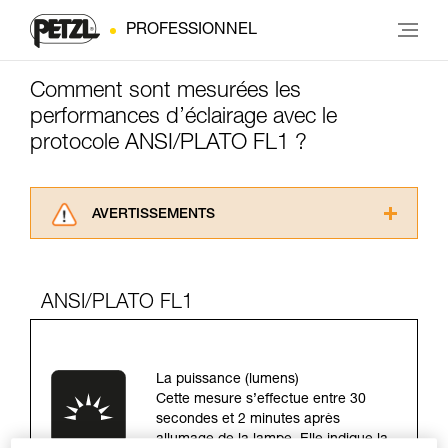
PROFESSIONNEL
Comment sont mesurées les
performances d’éclairage avec le
protocole ANSI/PLATO FL1 ?
AVERTISSEMENTS
Lisez attentivement les notices techniques des
produits utilisés dans ce conseil avant de le
consulter. Vous devez avoir compris les
ANSI/PLATO FL1
informations de la notice technique pour
pouvoir comprendre ce complément
d’informations.
Maîtriser ces techniques nécessite une
La puissance (lumens)
formation et un entraînement spécifique. Validez
Cette mesure s’effectue entre 30
avec un professionnel votre capacité à refaire
secondes et 2 minutes après
la manipulation, seul, en toute sécurité, avant
allumage de la lampe. Elle indique la