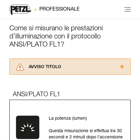
PROFESSIONALE
Come si misurano le prestazioni
d’illuminazione con il protocollo
ANSI/PLATO FL1?
AVVISO TITOLO
Leggere attentamente le istruzioni tecniche dei
prodotti utilizzati in questo consiglio prima di
consultarlo. Dovete aver compreso le
ANSI/PLATO FL1
informazioni dell’istruzione tecnica per poter
capire queste ulteriori informazioni.
La padronanza di queste tecniche richiede una
formazione ed un addestramento specifico.
La potenza (lumen)
Verificate con un professionista la vostra
capacità di rifare la manovra, da soli, in piena
Questa misurazione si effettua tra 30
sicurezza, prima di riprodurla autonomamente.
secondi e 2 minuti dopo l’accensione