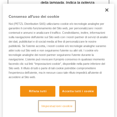
Forniamo esempi di tecniche relative alla vostra
della lampada. Indica la potenza
attività. Ne possono esistere altre che non
massima emessa, con pile o batterie
vengono qui descritte.
nuove, all’avvio della lampada.
Consenso all'uso dei cookie
Noi (PETZL Distribution SAS) utilizziamo cookie e/o tecnologie analoghe per
garantire il corretto funzionamento del Sito web, per personalizzare i nostri
La distanza d’illuminazione (metri)
contenuti e annunci e analizzare il traffico. Condividiamo, inoltre, informazioni
sulla navigazione dell’utente sul Sito web con i nostri partner di servizi di analisi
Si tratta della distanza massima tra la
dei dati, pubblicitari e di social media al fine di personalizzare le nostre
lampada e il luogo in cui restano
pubblicità. Se l’utente accetta, i nostri cookie e/o tecnologie analoghe saranno
attivi solo sul Sito web e non seguiranno l’utente su altri siti. I cookie e/o
soltanto 0,25 lux d’illuminazione. La
tecnologie analoghe dei nostri partner seguiranno l’utente durante la
misurazione si fa all’accensione con
navigazione. L’utente può revocare il proprio consenso in qualsiasi momento
pile o batterie nuove. La distanza
facendo clic sul link “Impostazioni cookie”, disponibile nella parte inferiore del
d’illuminazione dipende direttamente
Sito web. Il rifiuto di tutti o parte di tali cookie potrebbe compromettere
dalla potenza d’illuminazione, ma
l’esperienza dell’utente, ma in nessun caso tale rifiuto impedirà all’utente di
accedere al Sito web.
soprattutto dalla forma del fascio
luminoso.
Rifiuta tutti
Accetta tutti i cookie
L’autonomia (ore)
Impostazioni cookie
Corrisponde alla durata durante la
quale l’illuminazione è ottimale. Si