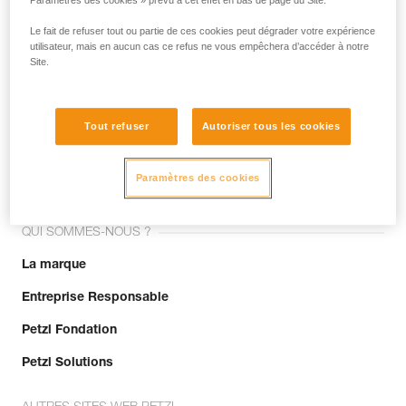
Paramètres des cookies » prévu à cet effet en bas de page du Site.
Le fait de refuser tout ou partie de ces cookies peut dégrader votre expérience
utilisateur, mais en aucun cas ce refus ne vous empêchera d’accéder à notre
Site.
Tout refuser
Autoriser tous les cookies
Rejoignez la communauté !
Paramètres des cookies
QUI SOMMES-NOUS ?
La marque
Entreprise Responsable
Petzl Fondation
Petzl Solutions