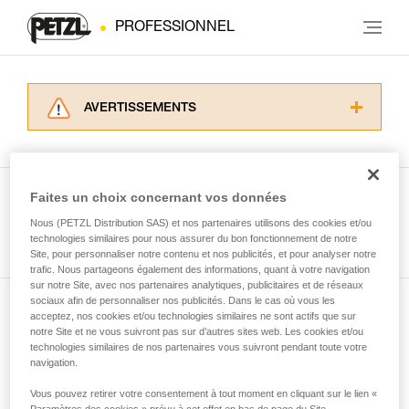
PROFESSIONNEL
AVERTISSEMENTS
Lisez attentivement les notices techniques des
produits utilisés dans ce conseil avant de le
consulter. Vous devez avoir compris les
informations de la notice technique pour
Faites un choix concernant vos données
pouvoir comprendre ce complément
Nous (PETZL Distribution SAS) et nos partenaires utilisons des cookies et/ou
Voir tous les conseils
d’informations.
technologies similaires pour nous assurer du bon fonctionnement de notre
Maîtriser ces techniques nécessite une
Site, pour personnaliser notre contenu et nos publicités, et pour analyser notre
formation et un entraînement spécifique. Validez
trafic. Nous partageons également des informations, quant à votre navigation
sur notre Site, avec nos partenaires analytiques, publicitaires et de réseaux
avec un professionnel votre capacité à refaire
sociaux afin de personnaliser nos publicités. Dans le cas où vous les
la manipulation, seul, en toute sécurité, avant
acceptez, nos cookies et/ou technologies similaires ne sont actifs que sur
Abonnez-vous à la newsletter
de la reproduire en autonomie.
notre Site et ne vous suivront pas sur d’autres sites web. Les cookies et/ou
Nous donnons des exemples de techniques
technologies similaires de nos partenaires vous suivront pendant toute votre
et restez connecté à notre actualité
liées à votre activité. Il peut en exister d’autres
navigation.
que nous ne décrivons pas ici.
Vous pouvez retirer votre consentement à tout moment en cliquant sur le lien «
Email *