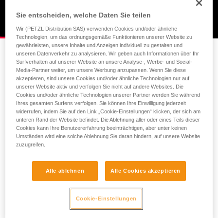
Sie entscheiden, welche Daten Sie teilen
Wir (PETZL Distribution SAS) verwenden Cookies und/oder ähnliche
Technologien, um das ordnungsgemäße Funktionieren unserer Website zu
gewährleisten, unsere Inhalte und Anzeigen individuell zu gestalten und
Jean-Baptiste Chandeliers Rückblick auf die
unseren Datenverkehr zu analysieren. Wir geben auch Informationen über Ihr
Surfverhalten auf unserer Website an unsere Analyse-, Werbe- und Social-
Dreharbeiten des Films
Media-Partner weiter, um unsere Werbung anzupassen. Wenn Sie diese
akzeptieren, sind unsere Cookies und/oder ähnliche Technologien nur auf
Das Konzept von "Flying lights" ist, mit Licht zu spielen um
unserer Website aktiv und verfolgen Sie nicht auf andere Websites. Die
zu tun, was vorher nicht möglich war, und gleichzeitig eine
Cookies und/oder ähnliche Technologien unserer Partner werden Sie während
magische Kulisse zu schaffen!
Ihres gesamten Surfens verfolgen. Sie können Ihre Einwilligung jederzeit
widerrufen, indem Sie auf den Link „Cookie-Einstellungen“ klicken, der sich am
Die Herausforderung beim Dreh dieses Films waren natürlich
unteren Rand der Website befindet. Die Ablehnung aller oder eines Teils dieser
die Sichtverhältnisse bei Nacht. Eine gute Sicht ist beim
Cookies kann Ihre Benutzererfahrung beeinträchtigen, aber unter keinen
Gleitschirmfliegen besonders wichtig. Wenn man uns die
Umständen wird eine solche Ablehnung Sie daran hindern, auf unsere Website
zuzugreifen.
Sicht nimmt, wissen wir nicht mehr, was passiert, wohin wir
fliegen... Berge und See mussten also beleuchtet werden.
Die Lichter wirkten wie ein Sternenfeld. Es war schwierig,
Alle ablehnen
Alle Cookies akzeptieren
die Konturen der Berge und die Oberfläche des Sees zu
erkennen. Wenn du fliegst, leuchtest du hauptsächlich in die
Richtung, in die du dich bewegst, viel mehr siehst du nicht.
Cookie-Einstellungen
Zum Glück hatte ich eine Lampe, die so einiges draufhat. Es
war ein irres Ding!