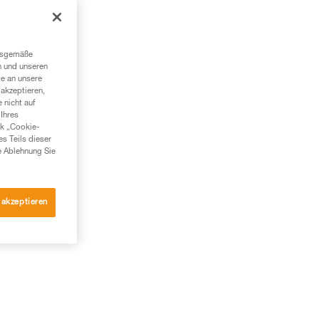
ngsgemäße
n und unseren
te an unsere
akzeptieren,
 nicht auf
Ihres
nk „Cookie-
es Teils dieser
e Ablehnung Sie
 akzeptieren