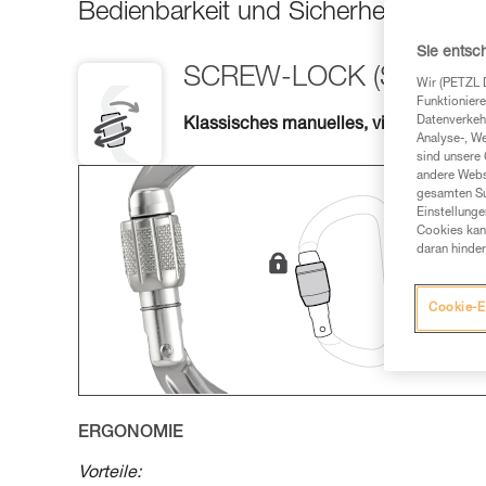
Bedienbarkeit und Sicherheit zu gewä
Sie entsc
SCREW-LOCK (SL)
Wir (PETZL 
Funktioniere
Datenverkehr
Klassisches manuelles, vielseitig und 
Analyse-, W
sind unsere 
andere Webs
gesamten Sur
Einstellunge
Cookies kann
daran hinder
Cookie-E
ERGONOMIE
Vorteile: