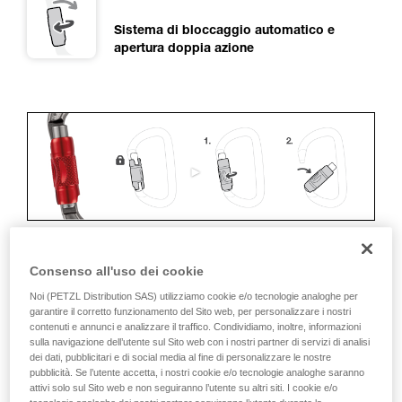
Sistema di bloccaggio automatico e
apertura doppia azione
Consenso all'uso dei cookie
ERGONOMIA
Noi (PETZL Distribution SAS) utilizziamo cookie e/o tecnologie analoghe per
garantire il corretto funzionamento del Sito web, per personalizzare i nostri
I vantaggi:
contenuti e annunci e analizzare il traffico. Condividiamo, inoltre, informazioni
sulla navigazione dell’utente sul Sito web con i nostri partner di servizi di analisi
• Rapidità e facilità di apertura.
dei dati, pubblicitari e di social media al fine di personalizzare le nostre
pubblicità. Se l’utente accetta, i nostri cookie e/o tecnologie analoghe saranno
attivi solo sul Sito web e non seguiranno l’utente su altri siti. I cookie e/o
• Bloccaggio automatico rapido.