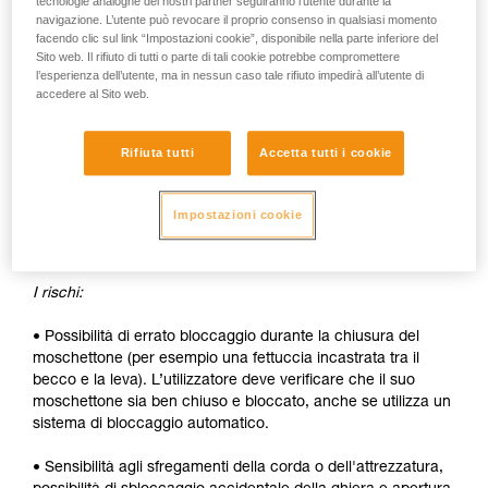
tecnologie analoghe dei nostri partner seguiranno l’utente durante la
navigazione. L’utente può revocare il proprio consenso in qualsiasi momento
Gli svantaggi:
facendo clic sul link “Impostazioni cookie”, disponibile nella parte inferiore del
Sito web. Il rifiuto di tutti o parte di tali cookie potrebbe compromettere
• Sbloccaggio della ghiera da effettuare ad ogni apertura.
l’esperienza dell’utente, ma in nessun caso tale rifiuto impedirà all’utente di
accedere al Sito web.
• Necessità di entrambe le mani per inserire un dispositivo
nel moschettone.
Rifiuta tutti
Accetta tutti i cookie
SICUREZZA
I vantaggi:
Impostazioni cookie
• Bloccaggio automatico rapido.
I rischi:
• Possibilità di errato bloccaggio durante la chiusura del
moschettone (per esempio una fettuccia incastrata tra il
becco e la leva). L’utilizzatore deve verificare che il suo
moschettone sia ben chiuso e bloccato, anche se utilizza un
sistema di bloccaggio automatico.
• Sensibilità agli sfregamenti della corda o dell'attrezzatura,