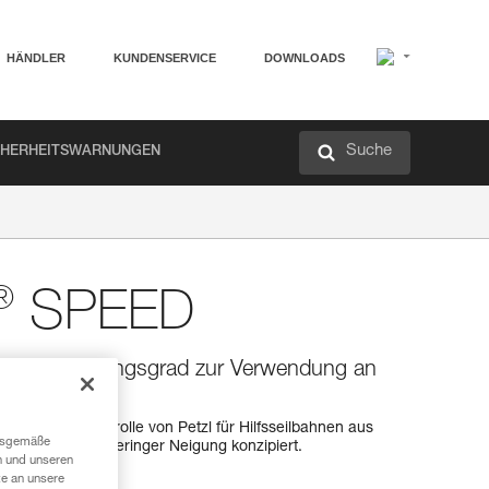
HÄNDLER
KUNDENSERVICE
DOWNLOADS
Suche
CHERHEITSWARNUNGEN
®
SPEED
t hohem Wirkungsgrad zur Verwendung an
ilseil
llste Transportrolle von Petzl für Hilfsseilbahnen aus
ngsgemäße
ür Seilbahnen mit geringer Neigung konzipiert.
n und unseren
te an unsere