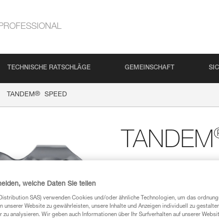
PROFESSIONAL
TECHNISCHE RATSCHLÄGE
GEMEINSCHAFT
SI
®
TANDEM
SPEED
TANDEM
Doppelte Seilrolle mi
Hilfsseilbahnen aus Text
heiden, welche Daten Sie teilen
Die TANDEM SPEED ist die schne
Distribution SAS) verwenden Cookies und/oder ähnliche Technologien, um das ordnu
Textilseil. Sie wurde speziell f
n unserer Website zu gewährleisten, unsere Inhalte und Anzeigen individuell zu gestalte
 zu analysieren. Wir geben auch Informationen über Ihr Surfverhalten auf unserer Websi