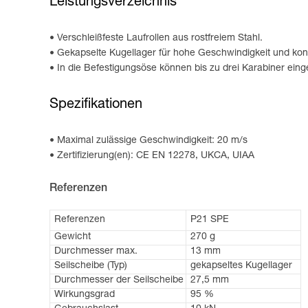
Leistungsverzeichnis
Verschleißfeste Laufrollen aus rostfreiem Stahl.
Gekapselte Kugellager für hohe Geschwindigkeit und kon
In die Befestigungsöse können bis zu drei Karabiner ein
Spezifikationen
Maximal zulässige Geschwindigkeit: 20 m/s
Zertifizierung(en): CE EN 12278, UKCA, UIAA
Referenzen
Referenzen
P21 SPE
Gewicht
270 g
Durchmesser max.
13 mm
Seilscheibe (Typ)
gekapseltes Kugellager
Durchmesser der Seilscheibe
27,5 mm
Wirkungsgrad
95 %