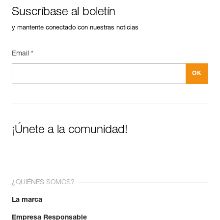
Garantía : 3 Años
Consejos para el mantenimiento de tus equipos
Suscríbase al boletín
Pack : 1
Descargar el pdf Maintenance tips
y mantente conectado con nuestras noticias
FAQ
FAQ
Email *
Ver todo el contenido técnico
¡Únete a la comunidad!
¿QUIÉNES SOMOS?
La marca
Empresa Responsable