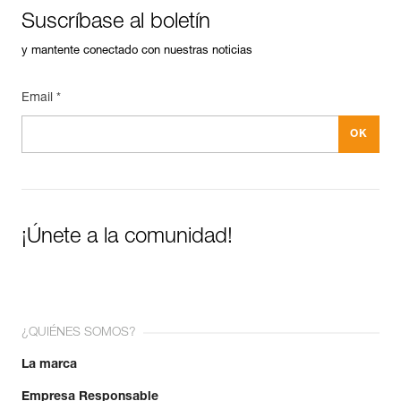
Garantía : 3 Años
Consejos para el mantenimiento de tus equipos
Suscríbase al boletín
Pack : 1
Descargar el pdf Maintenance tips
y mantente conectado con nuestras noticias
FAQ
FAQ
Email *
Ver todo el contenido técnico
¡Únete a la comunidad!
¿QUIÉNES SOMOS?
La marca
Empresa Responsable