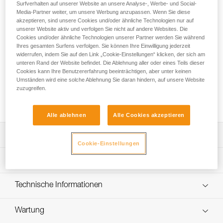
Das CONTACT WALL 9.8 mm ist ein zum Hallenklettern
Surfverhalten auf unserer Website an unsere Analyse-, Werbe- und Social-
bestimmtes Einfachseil. Die Längen von 30 und 40 m sind
Media-Partner weiter, um unsere Werbung anzupassen. Wenn Sie diese
akzeptieren, sind unsere Cookies und/oder ähnliche Technologien nur auf
speziell auf den Indoor-Einsatz abgestimmt. So kann der
unserer Website aktiv und verfolgen Sie nicht auf andere Websites. Die
Anwender sein Felskletterseil schonen und Gewicht und
Cookies und/oder ähnliche Technologien unserer Partner werden Sie während
Größe des Seilsacks beim Hallenklettern reduzieren. Der
Ihres gesamten Surfens verfolgen. Sie können Ihre Einwilligung jederzeit
ausgezeichnete Kompromiss zwischen Gewichtseinsparung
widerrufen, indem Sie auf den Link „Cookie-Einstellungen“ klicken, der sich am
und Haltbarkeit erweitert die Einsatzmöglichkeiten des Seils.
unteren Rand der Website befindet. Die Ablehnung aller oder eines Teils dieser
Cookies kann Ihre Benutzererfahrung beeinträchtigen, aber unter keinen
Es ist ausgesprochen griffig, lässt sich gut handhaben und
Umständen wird eine solche Ablehnung Sie daran hindern, auf unsere Website
erleichtert somit die Verwendung von Sicherungsgeräten.
zuzugreifen.
Der dicke Mantel trägt außerdem zur Haltbarkeit des Seils
bei.
Alle ablehnen
Alle Cookies akzeptieren
Leistungsverzeichnis
Cookie-Einstellungen
Komfort:
Technische Spezifikationen
- Die Längen sind speziell auf den Einsatz in der Halle
abgestimmt und der Anwender kann sein Felskletterseil
Zertifizierung(en): CE EN 892, UIAA
Technische Informationen
schonen.
Durchmesser: 9,8 mm
- Das geschmeidige Seil lässt sich in Sicherungsgeräten
Gebrauchsanleitung
leicht ausgeben.
Seiltyp: Einfachseil
Wartung
Das PDF herunterladen technical-notice-CORDES-
- EverFlex-Veredelung: spezielle thermische Veredelung,
DYNAMIQUES-1