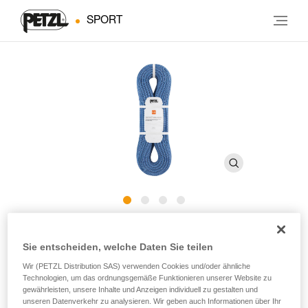
SPORT
®
CONTACT
WALL 9.8 mm
Sie entscheiden, welche Daten Sie teilen
Wir (PETZL Distribution SAS) verwenden Cookies und/oder ähnliche
Leichtes Einfachseil von 9,8 mm Durchmesser zum
Technologien, um das ordnungsgemäße Funktionieren unserer Website zu
Hallenklettern
gewährleisten, unsere Inhalte und Anzeigen individuell zu gestalten und
unseren Datenverkehr zu analysieren. Wir geben auch Informationen über Ihr