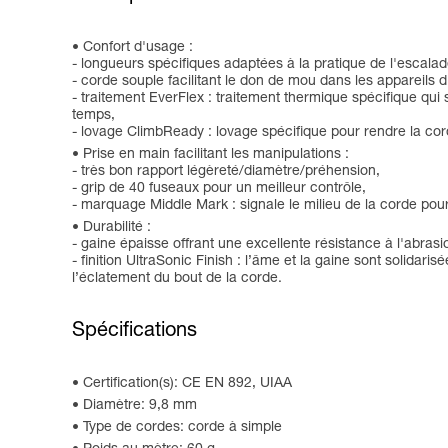
Confort d'usage :
- longueurs spécifiques adaptées à la pratique de l'escalad
- corde souple facilitant le don de mou dans les appareils 
- traitement EverFlex : traitement thermique spécifique qui 
temps,
- lovage ClimbReady : lovage spécifique pour rendre la cord
Prise en main facilitant les manipulations :
- très bon rapport légèreté/diamètre/préhension,
- grip de 40 fuseaux pour un meilleur contrôle,
- marquage Middle Mark : signale le milieu de la corde pour
Durabilité :
- gaine épaisse offrant une excellente résistance à l'abrasi
- finition UltraSonic Finish : l’âme et la gaine sont solidari
l’éclatement du bout de la corde.
Spécifications
Certification(s): CE EN 892, UIAA
Diamètre: 9,8 mm
Type de cordes: corde à simple