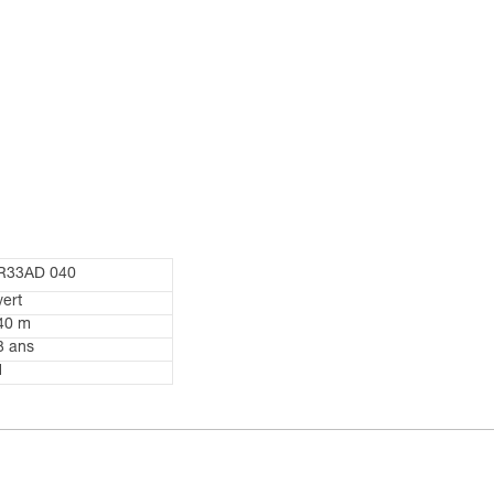
R33AD 040
vert
40 m
3 ans
1