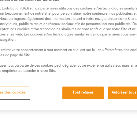
 choix concernant vos données
Grâce à son excellente prise en 
appareils d'assurage sont facil
Distribution SAS) et nos partenaires utilisons des cookies et/ou technologies similai
durabilité.
on fonctionnement de notre Site, pour personnaliser notre contenu et nos publicités, et
. Nous partageons également des informations, quant à votre navigation sur notre Site, 
analytiques, publicitaires et de réseaux sociaux afin de personnaliser nos publicités. Da
eptez, nos cookies et/ou technologies similaires ne sont actifs que sur notre Site et ne
Trouvez un revendeur
tres sites web. Les cookies et/ou technologies similaires de nos partenaires vous suiv
navigation.
retirer votre consentement à tout moment en cliquant sur le lien « Paramètres des coo
 bas de page du Site.
efuser tout ou partie de ces cookies peut dégrader votre expérience utilisateur, mais en 
s empêchera d’accéder à notre Site.
Inspection
Autres produits
es des cookies
Tout refuser
Autoriser tous