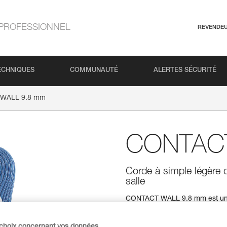
PROFESSIONNEL
REVENDE
ECHNIQUES
COMMUNAUTÉ
ALERTES SÉCURITÉ
WALL 9.8 mm
CONTAC
Corde à simple légère 
salle
CONTACT WALL 9.8 mm est une c
longueurs appropriées à une util
corde de falaise et de limiter l
bénéficie d’un excellent compro