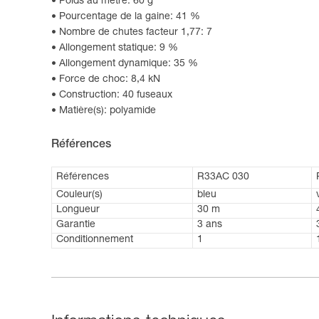
Poids au mètre: 60 g
Pourcentage de la gaine: 41 %
Nombre de chutes facteur 1,77: 7
Allongement statique: 9 %
Allongement dynamique: 35 %
Force de choc: 8,4 kN
Construction: 40 fuseaux
Matière(s): polyamide
Références
Références
R33AC 030
Couleur(s)
bleu
Longueur
30 m
Garantie
3 ans
Conditionnement
1