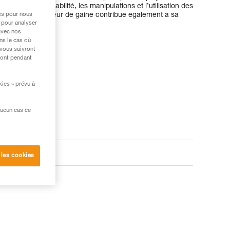
main et sa maniabilité, les manipulations et l’utilisation des
itées. Son épaisseur de gaine contribue également à sa
res pour nous
 pour analyser
avec nos
ns le cas où
 vous suivront
ront pendant
kies » prévu à
aucun cas ce
 les cookies