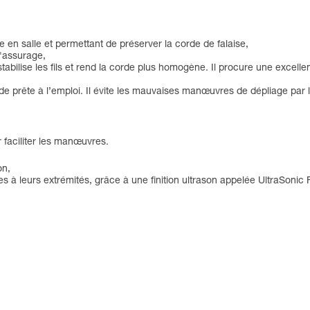
e en salle et permettant de préserver la corde de falaise,
d'assurage,
stabilise les fils et rend la corde plus homogène. Il procure une excell
e prête à l’emploi. Il évite les mauvaises manœuvres de dépliage par l’
 faciliter les manœuvres.
on,
sées à leurs extrémités, grâce à une finition ultrason appelée UltraSonic 