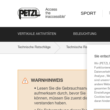
SPORT
VERTIKALE AKTIVITÄTEN
BELEUCHTUNG
Technische Ratschläge
Technische Ratschläge nach Ak
Sie entsc
Wir (PETZL 
Funktioniere
Datenverkehr
Analyse-, W
WARNHINWEIS
sind unsere 
andere Webs
Lesen Sie die Gebrauchsanweisungen der 
gesamten Sur
Einstellunge
aufmerksam durch, bevor Sie diesen zu Ra
Cookies kann
können, müssen Sie zuerst die in der Gebr
daran hinder
verstanden haben.