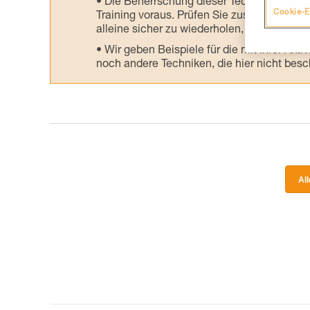
Die Beherrschung dieser Techniken setzt
Cookie-E
Training voraus. Prüfen Sie zusammen mit e
alleine sicher zu wiederholen, bevor Sie ih
Wir geben Beispiele für die mit Ihrer Akt
noch andere Techniken, die hier nicht bes
Al