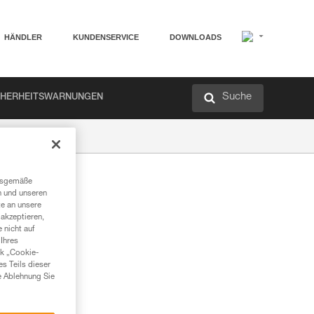
HÄNDLER
KUNDENSERVICE
DOWNLOADS
Suche
CHERHEITSWARNUNGEN
ngsgemäße
n und unseren
te an unsere
akzeptieren,
 nicht auf
Ihres
nk „Cookie-
es Teils dieser
e Ablehnung Sie