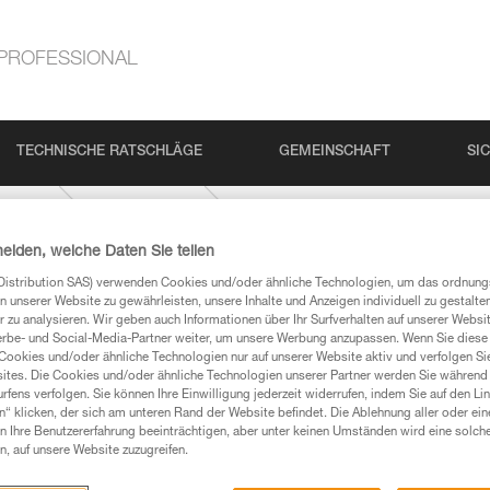
PROFESSIONAL
TECHNISCHE RATSCHLÄGE
GEMEINSCHAFT
SI
tivität
Bergsteigen
heiden, welche Daten Sie teilen
Distribution SAS) verwenden Cookies und/oder ähnliche Technologien, um das ordnu
n unserer Website zu gewährleisten, unsere Inhalte und Anzeigen individuell zu gestalte
 zu analysieren. Wir geben auch Informationen über Ihr Surfverhalten auf unserer Websi
erbe- und Social-Media-Partner weiter, um unsere Werbung anzupassen. Wenn Sie diese 
Cookies und/oder ähnliche Technologien nur auf unserer Website aktiv und verfolgen Sie
ites. Die Cookies und/oder ähnliche Technologien unserer Partner werden Sie während 
Produkte, um die es in diesem Tech Tipp geht,
fens verfolgen. Sie können Ihre Einwilligung jederzeit widerrufen, indem Sie auf den Li
n“ klicken, der sich am unteren Rand der Website befindet. Die Ablehnung aller oder ein
te ziehen. Um diese Zusatzinformationen verstehen zu
 Ihre Benutzererfahrung beeinträchtigen, aber unter keinen Umständen wird eine solch
auchsanweisung enthaltenen Informationen richtig
n, auf unsere Website zuzugreifen.