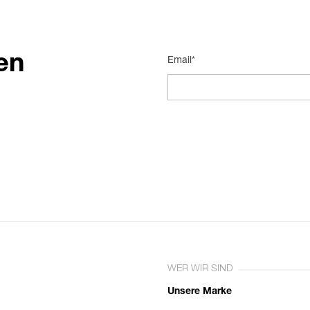
en
Email*
WER WIR SIND
Unsere Marke