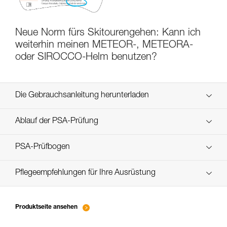
Neue Norm fürs Skitourengehen: Kann ich
weiterhin meinen METEOR-, METEORA-
oder SIROCCO-Helm benutzen?
Die Gebrauchsanleitung herunterladen
Technical Notice
Ablauf der PSA-Prüfung
verif-EPI-casques-SPORT-procedure-DE
PSA-Prüfbogen
verif-EPI-casque-SPORT-suivi-DE
Pflegeempfehlungen für Ihre Ausrüstung
entretien-casques-DE
Produktseite ansehen