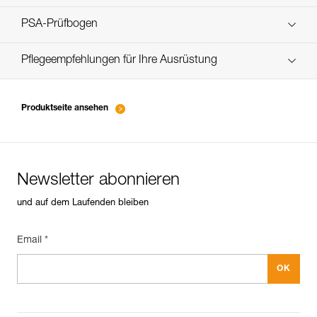
verif-EPI-harnais-SPORT-procedure-DE
PSA-Prüfbogen
verif-EPI-Harnais-SPORT-suivi-DE
Pflegeempfehlungen für Ihre Ausrüstung
entretien-harnais-DE
Produktseite ansehen
Newsletter abonnieren
und auf dem Laufenden bleiben
Email *