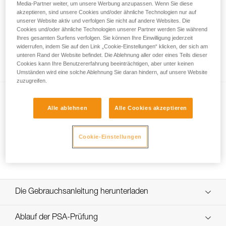
Media-Partner weiter, um unsere Werbung anzupassen. Wenn Sie diese
akzeptieren, sind unsere Cookies und/oder ähnliche Technologien nur auf
unserer Website aktiv und verfolgen Sie nicht auf andere Websites. Die
Cookies und/oder ähnliche Technologien unserer Partner werden Sie während
Sicherungsring und Anseilpunkte: Wo genau
Ihres gesamten Surfens verfolgen. Sie können Ihre Einwilligung jederzeit
hänge ich meine Selbstsicherung, mein
widerrufen, indem Sie auf den Link „Cookie-Einstellungen“ klicken, der sich am
unteren Rand der Website befindet. Die Ablehnung aller oder eines Teils dieser
Sicherungsgerät und mein Seil ein?
Cookies kann Ihre Benutzererfahrung beeinträchtigen, aber unter keinen
Umständen wird eine solche Ablehnung Sie daran hindern, auf unsere Website
zuzugreifen.
Alle ablehnen
Alle Cookies akzeptieren
Cookie-Einstellungen
Verbinden eines Kletterseils mit dem Gurt
Die Gebrauchsanleitung herunterladen
Technical Notice
Ablauf der PSA-Prüfung