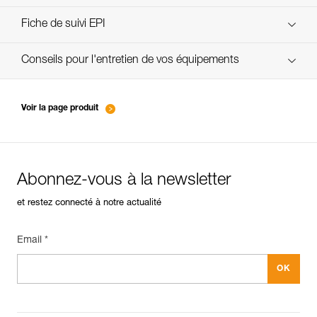
verif-EPI-harnais-SPORT-procedure-FR
Fiche de suivi EPI
verif-EPI-Harnais-SPORT-suivi-FR
Conseils pour l'entretien de vos équipements
entretien-harnais-FR
Voir la page produit
Abonnez-vous à la newsletter
et restez connecté à notre actualité
Email *