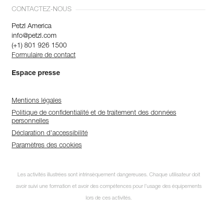
CONTACTEZ-NOUS
Petzl America
info@petzl.com
(+1) 801 926 1500
Formulaire de contact
Espace presse
Mentions légales
Politique de confidentialité et de traitement des données
personnelles
Déclaration d'accessibilité
Paramètres des cookies
Les activités illustrées sont intrinsèquement dangereuses. Chaque utilisateur doit
avoir suivi une formation et avoir des compétences pour l’usage des équipements
lors de ces activités.