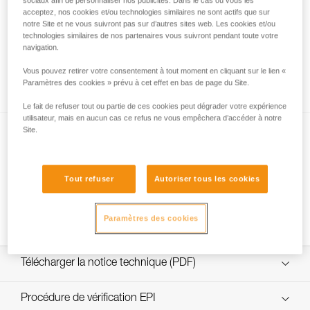
sociaux afin de personnaliser nos publicités. Dans le cas où vous les
acceptez, nos cookies et/ou technologies similaires ne sont actifs que sur
notre Site et ne vous suivront pas sur d’autres sites web. Les cookies et/ou
technologies similaires de nos partenaires vous suivront pendant toute votre
Anneau d’assurage et points d’encordement
navigation.
: où placer ma longe, mon appareil
Vous pouvez retirer votre consentement à tout moment en cliquant sur le lien «
d’assurage et ma corde ?
Paramètres des cookies » prévu à cet effet en bas de page du Site.
Le fait de refuser tout ou partie de ces cookies peut dégrader votre expérience
utilisateur, mais en aucun cas ce refus ne vous empêchera d’accéder à notre
Site.
Tout refuser
Autoriser tous les cookies
Connexion d’une corde au harnais
Paramètres des cookies
Télécharger la notice technique (PDF)
Technical Notice
Procédure de vérification EPI