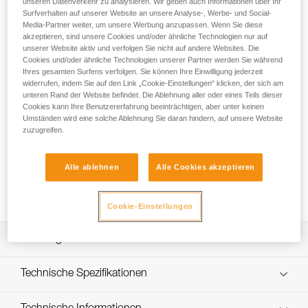
unseren Datenverkehr zu analysieren. Wir geben auch Informationen über Ihr
Surfverhalten auf unserer Website an unsere Analyse-, Werbe- und Social-
Media-Partner weiter, um unsere Werbung anzupassen. Wenn Sie diese
akzeptieren, sind unsere Cookies und/oder ähnliche Technologien nur auf
How to replace the headband on my NAO
unserer Website aktiv und verfolgen Sie nicht auf andere Websites. Die
RL headlamp
Cookies und/oder ähnliche Technologien unserer Partner werden Sie während
Ihres gesamten Surfens verfolgen. Sie können Ihre Einwilligung jederzeit
widerrufen, indem Sie auf den Link „Cookie-Einstellungen“ klicken, der sich am
unteren Rand der Website befindet. Die Ablehnung aller oder eines Teils dieser
Cookies kann Ihre Benutzererfahrung beeinträchtigen, aber unter keinen
Umständen wird eine solche Ablehnung Sie daran hindern, auf unsere Website
zuzugreifen.
Alle ablehnen
Alle Cookies akzeptieren
Cookie-Einstellungen
Leistungsverzeichnis
Geeignet für die Stirnlampe NAO RL (E105AA00).
Technische Spezifikationen
Zugrundeliegende Spezifikationen