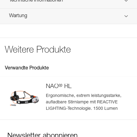
Technische Informationen
Referenz : E105CA00
Häufige Fragen
Wartung
Garantie : 3 Jahre
Häufige Fragen
Verpackung : 1
See all technical content
Weitere Produkte
Verwandte Produkte
®
NAO
RL
Ergonomische, extrem leistungsstarke,
aufladbare Stirnlampe mit REACTIVE
LIGHTING-Technologie. 1500 Lumen
Newsletter abonnieren