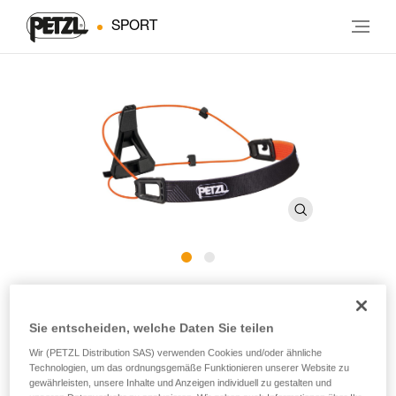
SPORT
®
Kopfband NAO
RL
Sie entscheiden, welche Daten Sie teilen
Ersatzkopfband für NAO RL-Stirnlampen
Wir (PETZL Distribution SAS) verwenden Cookies und/oder ähnliche
Technologien, um das ordnungsgemäße Funktionieren unserer Website zu
Ersatzkopfband für NAO RL-Stirnlampen.
gewährleisten, unsere Inhalte und Anzeigen individuell zu gestalten und