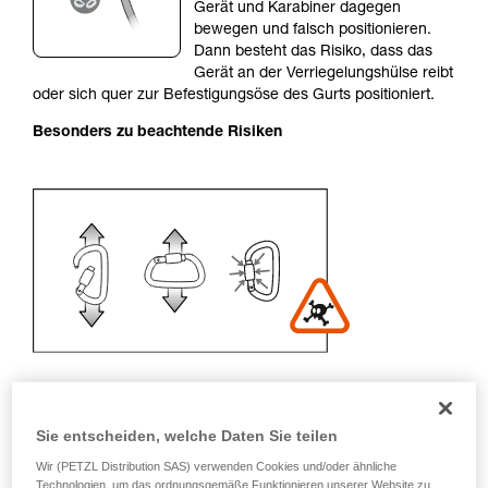
einem Profi, ob Sie in der Lage sind, den
Gerät und Karabiner dagegen
Vorgang alleine sicher zu wiederholen, bevor
bewegen und falsch positionieren.
Sie ihn eigenständig durchführen.
Dann besteht das Risiko, dass das
Wir geben Beispiele für die mit Ihrer Aktivität
Gerät an der Verriegelungshülse reibt
verbundenen Techniken. Möglicherweise gibt es
oder sich quer zur Befestigungsöse des Gurts positioniert.
noch andere Techniken, die hier nicht
Besonders zu beachtende Risiken
beschrieben werden.
Sie entscheiden, welche Daten Sie teilen
Empfehlung für Karabiner und
Wir (PETZL Distribution SAS) verwenden Cookies und/oder ähnliche
Zubehör
Technologien, um das ordnungsgemäße Funktionieren unserer Website zu