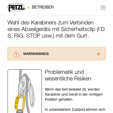
BETREIBER
Wahl des Karabiners zum Verbinden
eines Abseilgeräts mit Sicherheitsclip (I’D
S, RIG, STOP usw.) mit dem Gurt.
WARNHINWEIS
Lesen Sie die Gebrauchsanweisungen der
Produkte, um die es in diesem Tech Tipp geht,
Problematik und
aufmerksam durch, bevor Sie diesen zu Rate
wesentliche Risiken
ziehen. Um diese Zusatzinformationen
verstehen zu können, müssen Sie zuerst die in
der Gebrauchsanweisung enthaltenen
Wenn das Seil belastet ist, werden
Informationen richtig verstanden haben.
Karabiner und Gerät in der richtigen
Die Beherrschung dieser Techniken setzt eine
Position gehalten.
entsprechende Ausbildung und ein spezielles
Training voraus. Prüfen Sie zusammen mit
In unbelastetem Zustand können sich