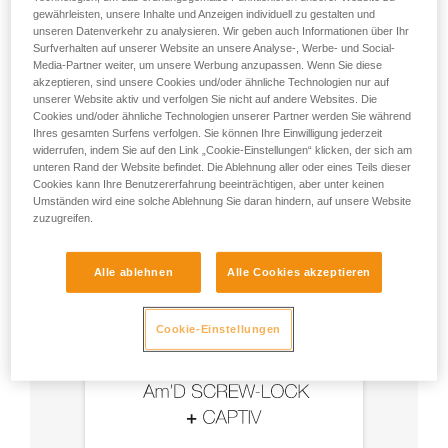
gewährleisten, unsere Inhalte und Anzeigen individuell zu gestalten und
unseren Datenverkehr zu analysieren. Wir geben auch Informationen über Ihr
- Verwenden Sie einen Am’D-Karabiner und einen
Surfverhalten auf unserer Website an unsere Analyse-, Werbe- und Social-
CAPTIV-Positionierungsbügel.
Media-Partner weiter, um unsere Werbung anzupassen. Wenn Sie diese
akzeptieren, sind unsere Cookies und/oder ähnliche Technologien nur auf
unserer Website aktiv und verfolgen Sie nicht auf andere Websites. Die
- Wählen Sie die dem Einsatzzweck entsprechende
Cookies und/oder ähnliche Technologien unserer Partner werden Sie während
Verriegelung.
Ihres gesamten Surfens verfolgen. Sie können Ihre Einwilligung jederzeit
widerrufen, indem Sie auf den Link „Cookie-Einstellungen“ klicken, der sich am
unteren Rand der Website befindet. Die Ablehnung aller oder eines Teils dieser
Cookies kann Ihre Benutzererfahrung beeinträchtigen, aber unter keinen
Umständen wird eine solche Ablehnung Sie daran hindern, auf unsere Website
zuzugreifen.
Alle ablehnen
Alle Cookies akzeptieren
Cookie-Einstellungen