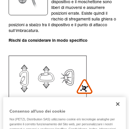
Forniamo esempi di tecniche relative alla vostra
dispositivo e il moschettone sono
attività. Ne possono esistere altre che non
liberi di muoversi e assumere
vengono qui descritte.
posizioni errate. Esiste quindi il
rischio di sfregamenti sulla ghiera o
posizioni a sbalzo tra il dispositivo e il punto di attacco
sull'imbracatura.
Rischi da considerare in modo specifico
Consenso all'uso dei cookie
Noi (PETZL Distribution SAS) utilizziamo cookie e/o tecnologie analoghe per
garantire il corretto funzionamento del Sito web, per personalizzare i nostri
Raccomandazione per moschettone