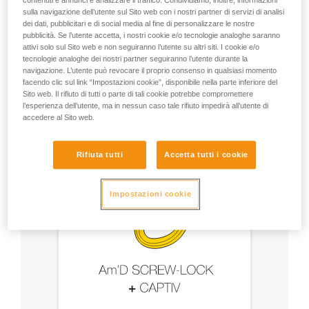
contenuti e annunci e analizzare il traffico. Condividiamo, inoltre, informazioni
e accessori
sulla navigazione dell’utente sul Sito web con i nostri partner di servizi di analisi
dei dati, pubblicitari e di social media al fine di personalizzare le nostre
pubblicità. Se l’utente accetta, i nostri cookie e/o tecnologie analoghe saranno
- Utilizzare un moschettone Am’D e una barretta
attivi solo sul Sito web e non seguiranno l’utente su altri siti. I cookie e/o
CAPTIV.
tecnologie analoghe dei nostri partner seguiranno l’utente durante la
navigazione. L’utente può revocare il proprio consenso in qualsiasi momento
- Scegliere il tipo di bloccaggio in base all'utilizzo.
facendo clic sul link “Impostazioni cookie”, disponibile nella parte inferiore del
Sito web. Il rifiuto di tutti o parte di tali cookie potrebbe compromettere
l’esperienza dell’utente, ma in nessun caso tale rifiuto impedirà all’utente di
accedere al Sito web.
Rifiuta tutti
Accetta tutti i cookie
Impostazioni cookie