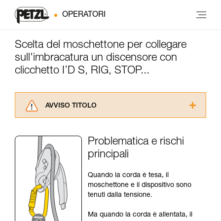
OPERATORI
Scelta del moschettone per collegare
sull'imbracatura un discensore con
clicchetto I’D S, RIG, STOP...
AVVISO TITOLO
Leggere attentamente le istruzioni tecniche dei
prodotti utilizzati in questo consiglio prima di
Problematica e rischi
consultarlo. Dovete aver compreso le
principali
informazioni dell’istruzione tecnica per poter
capire queste ulteriori informazioni.
La padronanza di queste tecniche richiede una
Quando la corda è tesa, il
formazione ed un addestramento specifico.
moschettone e il dispositivo sono
Verificate con un professionista la vostra
tenuti dalla tensione.
capacità di rifare la manovra, da soli, in piena
sicurezza, prima di riprodurla autonomamente.
Ma quando la corda è allentata, il