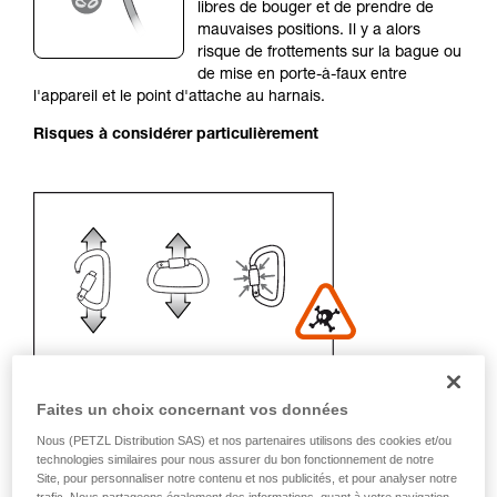
de la reproduire en autonomie.
libres de bouger et de prendre de
Nous donnons des exemples de techniques
mauvaises positions. Il y a alors
liées à votre activité. Il peut en exister d’autres
risque de frottements sur la bague ou
que nous ne décrivons pas ici.
de mise en porte-à-faux entre
l'appareil et le point d'attache au harnais.
Risques à considérer particulièrement
Faites un choix concernant vos données
Nous (PETZL Distribution SAS) et nos partenaires utilisons des cookies et/ou
Recommandation de mousqueton et
technologies similaires pour nous assurer du bon fonctionnement de notre
accessoires
Site, pour personnaliser notre contenu et nos publicités, et pour analyser notre