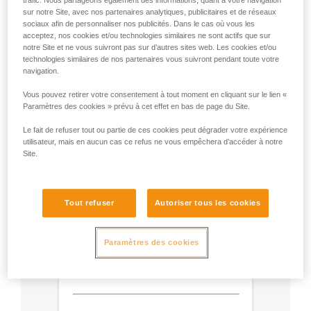
trafic. Nous partageons également des informations, quant à votre navigation
sur notre Site, avec nos partenaires analytiques, publicitaires et de réseaux
- Utilisez un mousqueton Am'D et une barrette
sociaux afin de personnaliser nos publicités. Dans le cas où vous les
CAPTIV.
acceptez, nos cookies et/ou technologies similaires ne sont actifs que sur
- Choisissez le type de verrouillage selon votre
notre Site et ne vous suivront pas sur d’autres sites web. Les cookies et/ou
utilisation.
technologies similaires de nos partenaires vous suivront pendant toute votre
navigation.
Vous pouvez retirer votre consentement à tout moment en cliquant sur le lien «
Paramètres des cookies » prévu à cet effet en bas de page du Site.
Le fait de refuser tout ou partie de ces cookies peut dégrader votre expérience
utilisateur, mais en aucun cas ce refus ne vous empêchera d’accéder à notre
Site.
Tout refuser
Autoriser tous les cookies
Paramètres des cookies