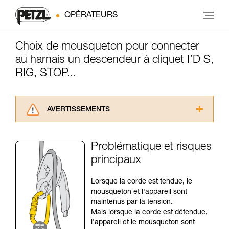
OPÉRATEURS
Choix de mousqueton pour connecter
au harnais un descendeur à cliquet I’D S,
RIG, STOP...
AVERTISSEMENTS
Lisez attentivement les notices techniques des
produits utilisés dans ce conseil avant de le
Problématique et risques
consulter. Vous devez avoir compris les
principaux
informations de la notice technique pour
pouvoir comprendre ce complément
d’informations.
Lorsque la corde est tendue, le
Maîtriser ces techniques nécessite une
mousqueton et l'appareil sont
formation et un entraînement spécifique. Validez
maintenus par la tension.
avec un professionnel votre capacité à refaire
Mais lorsque la corde est détendue,
la manipulation, seul, en toute sécurité, avant
l'appareil et le mousqueton sont