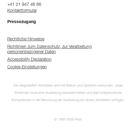
+41 21 947 46 66
Kontaktformular
Pressezugang
Rechtliche Hinweise
Richtlinien zum Datenschutz, zur Verarbeitung
personenbezogener Daten
Accessibility Declaration
Cookie-Einstellungen
Die dargestellten Aktivitäten sind mit Risiken und Gefahren verbunden. Jeder
Anwender muss eine Ausbildung absolviert haben und über entsprechende
Kompetenzen in der Benutzung der Ausrüstung bei diesen Aktivitäten verfügen.
© 1995-2026 Petzl