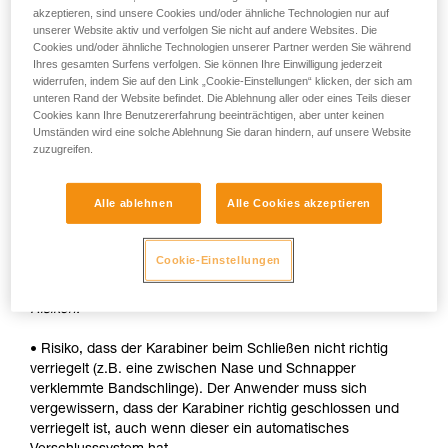
akzeptieren, sind unsere Cookies und/oder ähnliche Technologien nur auf
• Schnelle automatische Verriegelung.
unserer Website aktiv und verfolgen Sie nicht auf andere Websites. Die
Cookies und/oder ähnliche Technologien unserer Partner werden Sie während
Nachteile:
Ihres gesamten Surfens verfolgen. Sie können Ihre Einwilligung jederzeit
widerrufen, indem Sie auf den Link „Cookie-Einstellungen“ klicken, der sich am
unteren Rand der Website befindet. Die Ablehnung aller oder eines Teils dieser
• Die Hülse muss bei jedem Öffnen entriegelt werden.
Cookies kann Ihre Benutzererfahrung beeinträchtigen, aber unter keinen
Umständen wird eine solche Ablehnung Sie daran hindern, auf unsere Website
• Um ein Gerät in den Karabiner einzuhängen, werden beide
zuzugreifen.
Hände benötigt.
SICHERHEIT
Alle ablehnen
Alle Cookies akzeptieren
Vorteile:
Cookie-Einstellungen
• Schnelle automatische Verriegelung.
Risiken:
• Risiko, dass der Karabiner beim Schließen nicht richtig
verriegelt (z.B. eine zwischen Nase und Schnapper
verklemmte Bandschlinge). Der Anwender muss sich
vergewissern, dass der Karabiner richtig geschlossen und
verriegelt ist, auch wenn dieser ein automatisches