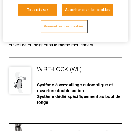
• Possibilité de mauvais verrouillage au moment de la
Tout refuser
Autoriser tous les cookies
fermeture du mousqueton (par exemple une sangle coincée
entre le bec et le doigt). L'utilisateur doit vérifier que son
mousqueton est bien fermé et verrouillé, même s'il utilise un
Paramètres des cookies
système à verrouillage automatique.
• Sensibilité aux frottements par la corde ou l'équipement,
possibilité de déverrouillage accidentel de la bague et
ouverture du doigt dans le même mouvement.
WIRE-LOCK (WL)
Système à verrouillage automatique et
ouverture double action
Système dédié spécifiquement au bout de
longe