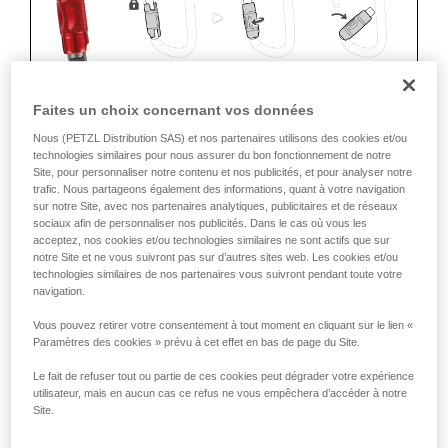
Faites un choix concernant vos données
Nous (PETZL Distribution SAS) et nos partenaires utilisons des cookies et/ou
ERGONOMIE
technologies similaires pour nous assurer du bon fonctionnement de notre
Site, pour personnaliser notre contenu et nos publicités, et pour analyser notre
Les avantages :
trafic. Nous partageons également des informations, quant à votre navigation
• Rapidité et facilité d'ouverture.
sur notre Site, avec nos partenaires analytiques, publicitaires et de réseaux
• Verrouillage automatique rapide.
sociaux afin de personnaliser nos publicités. Dans le cas où vous les
acceptez, nos cookies et/ou technologies similaires ne sont actifs que sur
Les moins :
notre Site et ne vous suivront pas sur d’autres sites web. Les cookies et/ou
technologies similaires de nos partenaires vous suivront pendant toute votre
• Déverrouillage de la bague à effectuer à chaque ouverture.
navigation.
• Besoin des deux mains pour insérer un appareil dans le
mousqueton.
Vous pouvez retirer votre consentement à tout moment en cliquant sur le lien «
Paramètres des cookies » prévu à cet effet en bas de page du Site.
SÛRETÉ
Le fait de refuser tout ou partie de ces cookies peut dégrader votre expérience
Les avantages :
utilisateur, mais en aucun cas ce refus ne vous empêchera d’accéder à notre
• Verrouillage automatique rapide.
Site.
Les risques :