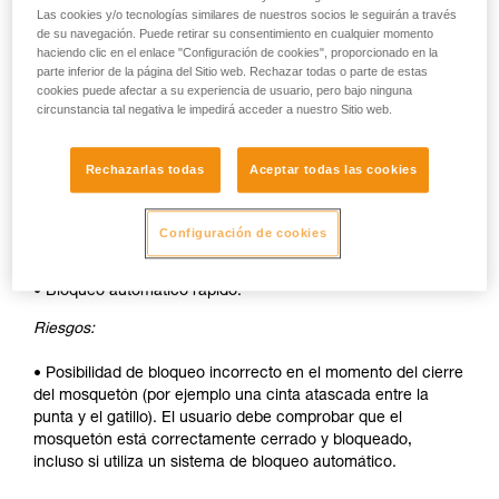
• Bloqueo automático rápido.
Las cookies y/o tecnologías similares de nuestros socios le seguirán a través
de su navegación. Puede retirar su consentimiento en cualquier momento
Desventajas:
haciendo clic en el enlace "Configuración de cookies", proporcionado en la
parte inferior de la página del Sitio web. Rechazar todas o parte de estas
cookies puede afectar a su experiencia de usuario, pero bajo ninguna
• Desbloqueo del casquillo a efectuar a cada apertura.
circunstancia tal negativa le impedirá acceder a nuestro Sitio web.
• Necesidad de las dos manos para insertar un aparato en el
mosquetón.
Rechazarlas todas
Aceptar todas las cookies
SEGURIDAD
Configuración de cookies
Ventajas:
• Bloqueo automático rápido.
Riesgos:
• Posibilidad de bloqueo incorrecto en el momento del cierre
del mosquetón (por ejemplo una cinta atascada entre la
punta y el gatillo). El usuario debe comprobar que el
mosquetón está correctamente cerrado y bloqueado,
incluso si utiliza un sistema de bloqueo automático.