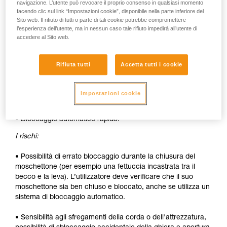
navigazione. L’utente può revocare il proprio consenso in qualsiasi momento
Gli svantaggi:
facendo clic sul link “Impostazioni cookie”, disponibile nella parte inferiore del
Sito web. Il rifiuto di tutti o parte di tali cookie potrebbe compromettere
l’esperienza dell’utente, ma in nessun caso tale rifiuto impedirà all’utente di
• Sbloccaggio della ghiera da effettuare ad ogni apertura.
accedere al Sito web.
• Necessità di entrambe le mani per inserire un dispositivo
nel moschettone.
Rifiuta tutti
Accetta tutti i cookie
SICUREZZA
Impostazioni cookie
I vantaggi:
• Bloccaggio automatico rapido.
I rischi:
• Possibilità di errato bloccaggio durante la chiusura del
moschettone (per esempio una fettuccia incastrata tra il
becco e la leva). L’utilizzatore deve verificare che il suo
moschettone sia ben chiuso e bloccato, anche se utilizza un
sistema di bloccaggio automatico.
• Sensibilità agli sfregamenti della corda o dell'attrezzatura,