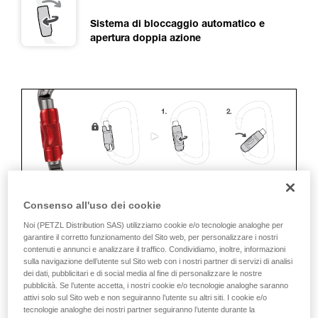
Sistema di bloccaggio automatico e
apertura doppia azione
Consenso all'uso dei cookie
ERGONOMIA
Noi (PETZL Distribution SAS) utilizziamo cookie e/o tecnologie analoghe per
garantire il corretto funzionamento del Sito web, per personalizzare i nostri
contenuti e annunci e analizzare il traffico. Condividiamo, inoltre, informazioni
I vantaggi:
sulla navigazione dell’utente sul Sito web con i nostri partner di servizi di analisi
dei dati, pubblicitari e di social media al fine di personalizzare le nostre
• Rapidità e facilità di apertura.
pubblicità. Se l’utente accetta, i nostri cookie e/o tecnologie analoghe saranno
attivi solo sul Sito web e non seguiranno l’utente su altri siti. I cookie e/o
• Bloccaggio automatico rapido.
tecnologie analoghe dei nostri partner seguiranno l’utente durante la