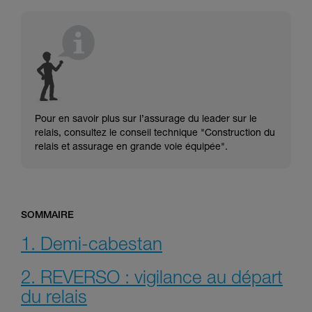
consulter. Vous devez avoir compris les
informations de la notice technique pour
pouvoir comprendre ce complément
d’informations.
Maîtriser ces techniques nécessite une
formation et un entraînement spécifique. Validez
avec un professionnel votre capacité à refaire
la manipulation, seul, en toute sécurité, avant
de la reproduire en autonomie.
Pour en savoir plus sur l’assurage du leader sur le
Nous donnons des exemples de techniques
relais, consultez le conseil technique "Construction du
liées à votre activité. Il peut en exister d’autres
relais et assurage en grande voie équipée".
que nous ne décrivons pas ici.
SOMMAIRE
1. Demi-cabestan
2. REVERSO : vigilance au départ
du relais