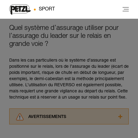
SPORT
Quel système d’assurage utiliser pour
l’assurage du leader sur le relais en
grande voie ?
Dans les cas particuliers où le système d’assurage est
positionné sur le relais, lors de l’assurage du leader (écart de
poids important, risque de chute en début de longueur, par
exemple), le demi-cabestan est la méthode principalement
utilisée. L’utilisation du REVERSO est également possible,
mais requiert une grande vigilance au départ du relais. Cette
technique est à réserver à un usage sur relais sur point fixe.
AVERTISSEMENTS
Lisez attentivement les notices techniques des
produits utilisés dans ce conseil avant de le