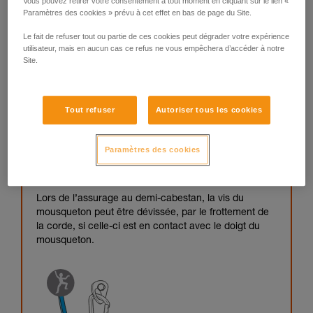
Vous pouvez retirer votre consentement à tout moment en cliquant sur le lien «
Paramètres des cookies » prévu à cet effet en bas de page du Site.
Le fait de refuser tout ou partie de ces cookies peut dégrader votre expérience
utilisateur, mais en aucun cas ce refus ne vous empêchera d’accéder à notre
Site.
Tout refuser
Autoriser tous les cookies
Paramètres des cookies
Lors de l’assurage au demi-cabestan, la vis du
mousqueton peut être dévissée, par le frottement de
la corde, si celle-ci est en contact avec le doigt du
mousqueton.