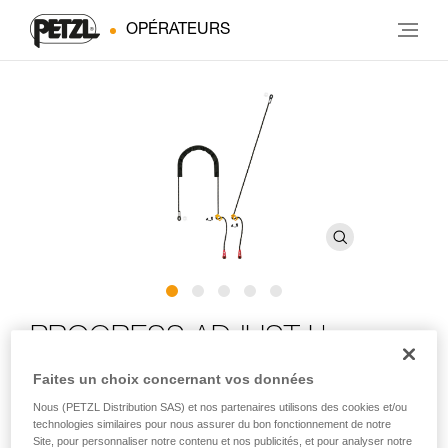
OPÉRATEURS
PROGRESS ADJUST-I longe
de positionnement
Faites un choix concernant vos données
Nous (PETZL Distribution SAS) et nos partenaires utilisons des cookies et/ou
technologies similaires pour nous assurer du bon fonctionnement de notre
Longe de positionnement réglable pour l'équipement et
Site, pour personnaliser notre contenu et nos publicités, et pour analyser notre
l'ouverture des voies