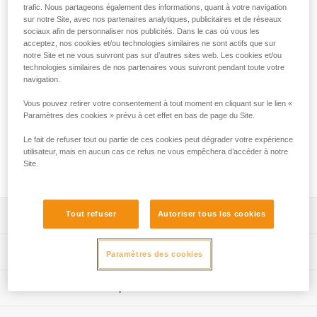
trafic. Nous partageons également des informations, quant à votre navigation
sur notre Site, avec nos partenaires analytiques, publicitaires et de réseaux
PROGRESS ADJUST-I est une longe de positionnement
sociaux afin de personnaliser nos publicités. Dans le cas où vous les
réglable, qui permet en complément d'un dispositif d'arrêt
acceptez, nos cookies et/ou technologies similaires ne sont actifs que sur
notre Site et ne vous suivront pas sur d’autres sites web. Les cookies et/ou
des chutes, de se positionner confortablement au poste de
technologies similaires de nos partenaires vous suivront pendant toute votre
travail lorsque l'utilisateur est en appui sur ses pieds. Grâce
navigation.
au bloqueur ADJUST, la longueur s'ajuste très rapidement et
facilement. Les accessoires CAPTIV ADJUST et STUART
Vous pouvez retirer votre consentement à tout moment en cliquant sur le lien «
maintiennent les connecteurs dans la bonne position pour un
Paramètres des cookies » prévu à cet effet en bas de page du Site.
mousquetonnage facilité. Selon la configuration, elle peut
Le fait de refuser tout ou partie de ces cookies peut dégrader votre expérience
être utilisée à simple ou à double. La longe de
utilisateur, mais en aucun cas ce refus ne vous empêchera d’accéder à notre
positionnement PROGRESS ADJUST-I est disponible en trois
Site.
longueurs (2, 3 et 5 m).
Tout refuser
Autoriser tous les cookies
Descriptif
Longe réglable simple permettant, en complément d'un
Spécifications techniques
Paramètres des cookies
dispositif d'arrêt des chutes, de se positionner
confortablement au poste de travail lorsque l'utilisateur est
Matière(s): aluminium, polyamide, polyester, polyéthylène
Informations techniques
en appui sur ses pieds. Le réglage est réalisé en
haute ténacité (PEHD), élastomère
actionnant le bloqueur, tout en maintenant le brin libre de
Notice
Certification(s): CE EN 358, EAC, ANSI Z359.3, CSA
la longe et lorsque le système n’est plus sous tension.