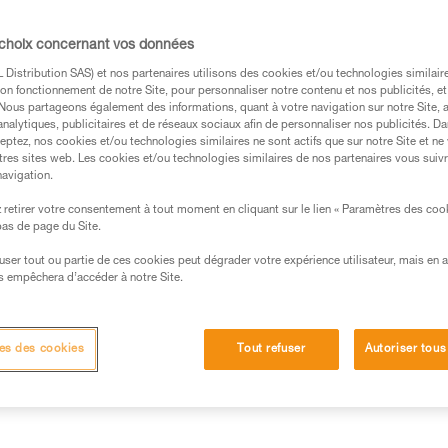
PROGRESS ADJUST-I est une lo
complément d'un dispositif d'ar
de travail lorsque l'utilisateur
 choix concernant vos données
longueur s'ajuste très rapidem
STUART maintiennent les conn
Distribution SAS) et nos partenaires utilisons des cookies et/ou technologies similai
facilité. Selon la configuration,
on fonctionnement de notre Site, pour personnaliser notre contenu et nos publicités, et
positionnement PROGRESS ADJUST
. Nous partageons également des informations, quant à votre navigation sur notre Site, 
analytiques, publicitaires et de réseaux sociaux afin de personnaliser nos publicités. Da
eptez, nos cookies et/ou technologies similaires ne sont actifs que sur notre Site et ne
Trouvez un revendeur
tres sites web. Les cookies et/ou technologies similaires de nos partenaires vous suiv
navigation.
retirer votre consentement à tout moment en cliquant sur le lien « Paramètres des coo
 bas de page du Site.
efuser tout ou partie de ces cookies peut dégrader votre expérience utilisateur, mais en 
s empêchera d’accéder à notre Site.
Autres produits
Inspection
es des cookies
Tout refuser
Autoriser tous