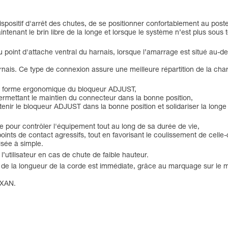
sitif d'arrêt des chutes, de se positionner confortablement au poste de
ntenant le brin libre de la longe et lorsque le système n’est plus sous 
 point d'attache ventral du harnais, lorsque l’amarrage est situé au-des
harnais. Ce type de connexion assure une meilleure répartition de la cha
à la forme ergonomique du bloqueur ADJUST,
rmettant le maintien du connecteur dans la bonne position,
ir le bloqueur ADJUST dans la bonne position et solidariser la longe 
que pour contrôler l'équipement tout au long de sa durée de vie,
oints de contact agressifs, tout en favorisant le coulissement de celle-
isée à simple.
l’utilisateur en cas de chute de faible hauteur.
tion de la longueur de la corde est immédiate, grâce au marquage sur l
OXAN.