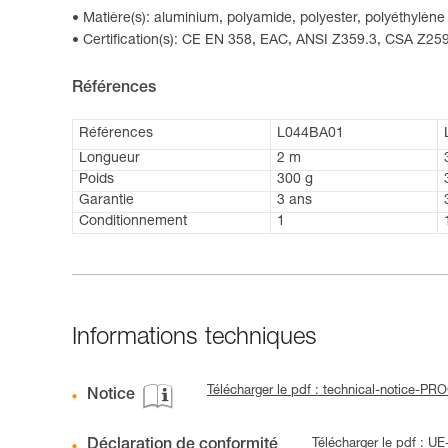
Matière(s): aluminium, polyamide, polyester, polyéthylèn
Certification(s): CE EN 358, EAC, ANSI Z359.3, CSA Z2
Références
Références
L044BA01
Longueur
2 m
Poids
300 g
Garantie
3 ans
Conditionnement
1
Informations techniques
Télécharger le pdf : technical-notice-
Notice
Déclaration de conformité
Télécharger le pdf : 