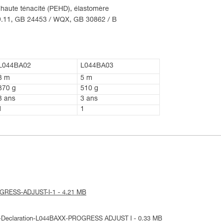
e haute ténacité (PEHD), élastomère
59.11, GB 24453 / WQX, GB 30862 / B
L044BA02
L044BA03
3 m
5 m
370 g
510 g
3 ans
3 ans
1
1
PROGRESS-ADJUST-I-1 - 4.21 MB
UE-Declaration-L044BAXX-PROGRESS ADJUST I - 0.33 MB