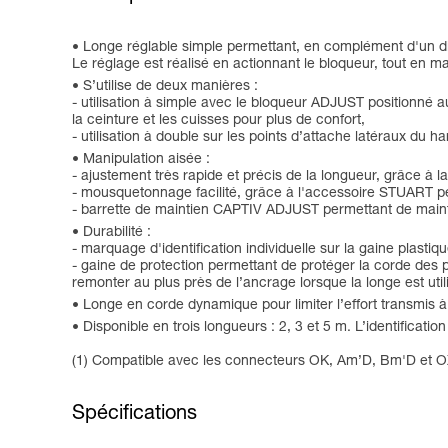
Longe réglable simple permettant, en complément d'un dispo
Le réglage est réalisé en actionnant le bloqueur, tout en mai
S’utilise de deux manières :
- utilisation à simple avec le bloqueur ADJUST positionné au
la ceinture et les cuisses pour plus de confort,
- utilisation à double sur les points d’attache latéraux du 
Manipulation aisée :
- ajustement très rapide et précis de la longueur, grâce 
- mousquetonnage facilité, grâce à l'accessoire STUART pe
- barrette de maintien CAPTIV ADJUST permettant de mainten
Durabilité :
- marquage d'identification individuelle sur la gaine plasti
- gaine de protection permettant de protéger la corde des p
remonter au plus près de l’ancrage lorsque la longe est util
Longe en corde dynamique pour limiter l’effort transmis à 
Disponible en trois longueurs : 2, 3 et 5 m. L’identifica
(1) Compatible avec les connecteurs OK, Am’D, Bm'D et 
Spécifications