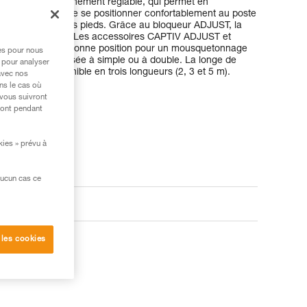
nge de positionnement réglable, qui permet en
rêt des chutes, de se positionner confortablement au poste
 est en appui sur ses pieds. Grâce au bloqueur ADJUST, la
ent et facilement. Les accessoires CAPTIV ADJUST et
ecteurs dans la bonne position pour un mousquetonnage
res pour nous
 elle peut être utilisée à simple ou à double. La longe de
 pour analyser
-I est disponible en trois longueurs (2, 3 et 5 m).
avec nos
ns le cas où
 vous suivront
ront pendant
kies » prévu à
aucun cas ce
 les cookies