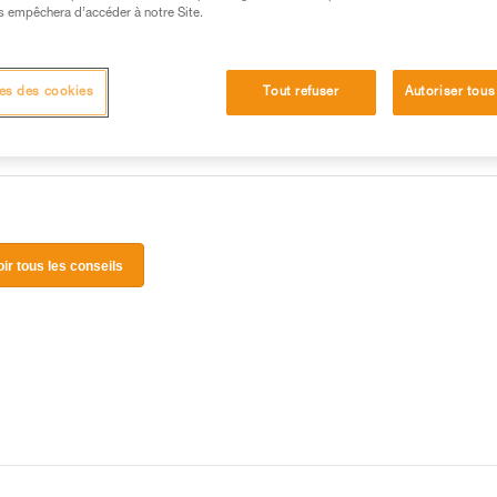
 manipulation, seul, en toute sécurité, avant de la
s empêchera d’accéder à notre Site.
iées à votre activité. Il peut en exister d’autres que
es des cookies
Tout refuser
Autoriser tous
oir tous les conseils