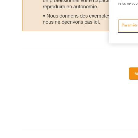
un professionnel votre capacité à refaire la
refus ne vou
reproduire en autonomie.
Nous donnons des exemples de techniques l
nous ne décrivons pas ici.
Paramètr
V