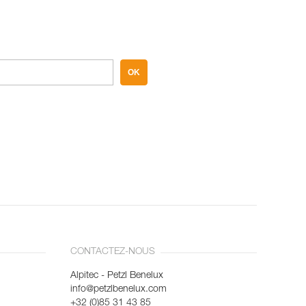
OK
CONTACTEZ-NOUS
Alpitec - Petzl Benelux
info@petzlbenelux.com
+32 (0)85 31 43 85