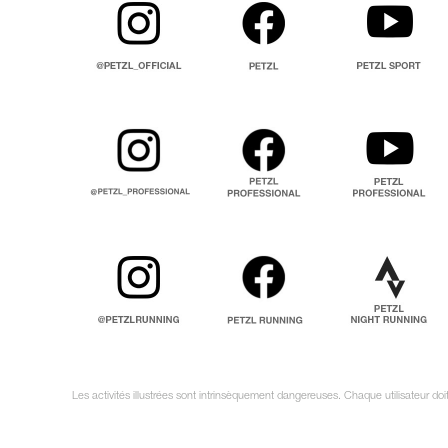
Les activités illustrées sont intrinsèquement dangereuses. Chaque utilisateur do