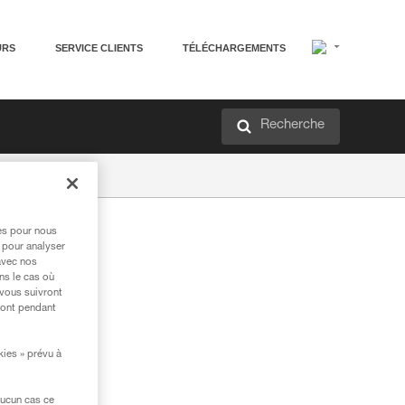
URS
SERVICE CLIENTS
TÉLÉCHARGEMENTS
Recherche
res pour nous
 pour analyser
avec nos
ns le cas où
 vous suivront
ront pendant
kies » prévu à
aucun cas ce