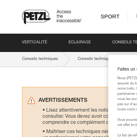
SPORT
VERTICALITÉ
ECLAIRAGE
CONSEILS T
Conseils techniques
Conseils techniques par activité
Faites un
Nous (PETZL 
assurer du b
notre trafic
partenaires 
vous les acc
AVERTISSEMENTS
pas sur d’au
toute votre 
Lisez attentivement les notices technique
consulter. Vous devez avoir compris les in
Vous pouvez 
comprendre ce complément d’informations
cet effet en
Maîtriser ces techniques nécessite une f
Le fait de r