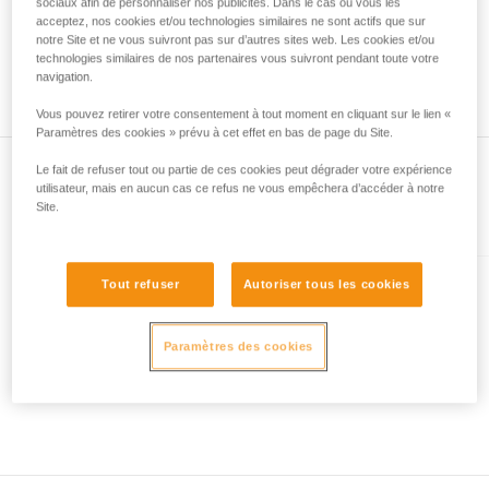
avec un professionnel votre capacité à refaire
sociaux afin de personnaliser nos publicités. Dans le cas où vous les
acceptez, nos cookies et/ou technologies similaires ne sont actifs que sur
la manipulation, seul, en toute sécurité, avant
notre Site et ne vous suivront pas sur d’autres sites web. Les cookies et/ou
de la reproduire en autonomie.
technologies similaires de nos partenaires vous suivront pendant toute votre
Nous donnons des exemples de techniques
navigation.
liées à votre activité. Il peut en exister d’autres
que nous ne décrivons pas ici.
Vous pouvez retirer votre consentement à tout moment en cliquant sur le lien «
Paramètres des cookies » prévu à cet effet en bas de page du Site.
Le fait de refuser tout ou partie de ces cookies peut dégrader votre expérience
utilisateur, mais en aucun cas ce refus ne vous empêchera d’accéder à notre
Site.
Présent dans l'article
Tout refuser
Autoriser tous les cookies
LEOPARD
Crampons ultra légers pour le
Paramètres des cookies
ski de randonnée et les
approches sur neige