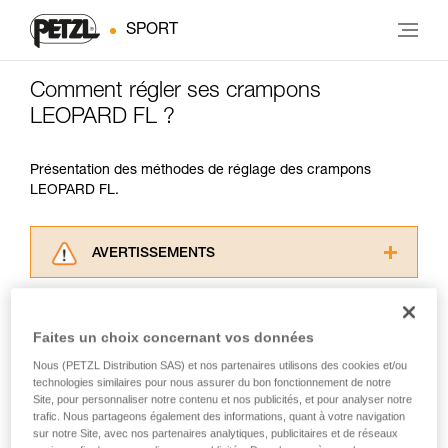
SPORT
Comment régler ses crampons
LEOPARD FL ?
Présentation des méthodes de réglage des crampons
LEOPARD FL.
AVERTISSEMENTS
Lisez attentivement les notices techniques des
produits utilisés dans ce conseil avant de le
consulter. Vous devez avoir compris les
Faites un choix concernant vos données
informations de la notice technique pour
Nous (PETZL Distribution SAS) et nos partenaires utilisons des cookies et/ou
pouvoir comprendre ce complément
technologies similaires pour nous assurer du bon fonctionnement de notre
d’informations.
Site, pour personnaliser notre contenu et nos publicités, et pour analyser notre
Maîtriser ces techniques nécessite une
trafic. Nous partageons également des informations, quant à votre navigation
formation et un entraînement spécifique. Validez
sur notre Site, avec nos partenaires analytiques, publicitaires et de réseaux