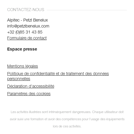
CONTACTEZ-NOUS
Alpitec - Petzl Benelux
info@petzlbenelux.com
+32 (0)85 31 43 85
Formulaire de contact
Espace presse
Mentions légales
Politique de confidentialité et de traitement des données
personnelles
Déclaration d'accessibilité
Paramètres des cookies
Les activités illustrées sont intrinsèquement dangereuses. Chaque utilisateur doit
avoir suivi une formation et avoir des compétences pour l’usage des équipements
lors de ces activités.