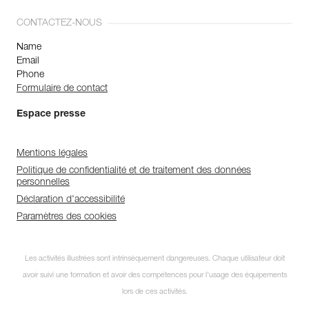
CONTACTEZ-NOUS
Name
Email
Phone
Formulaire de contact
Espace presse
Mentions légales
Politique de confidentialité et de traitement des données
personnelles
Déclaration d'accessibilité
Paramètres des cookies
Les activités illustrées sont intrinsèquement dangereuses. Chaque utilisateur doit
avoir suivi une formation et avoir des compétences pour l’usage des équipements
lors de ces activités.