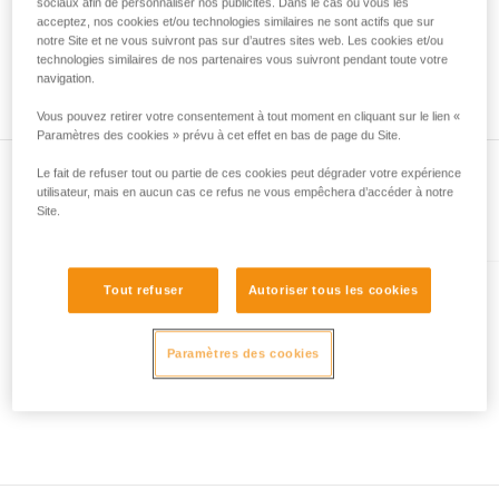
avec un professionnel votre capacité à refaire
sociaux afin de personnaliser nos publicités. Dans le cas où vous les
acceptez, nos cookies et/ou technologies similaires ne sont actifs que sur
la manipulation, seul, en toute sécurité, avant
notre Site et ne vous suivront pas sur d’autres sites web. Les cookies et/ou
de la reproduire en autonomie.
technologies similaires de nos partenaires vous suivront pendant toute votre
Nous donnons des exemples de techniques
navigation.
liées à votre activité. Il peut en exister d’autres
que nous ne décrivons pas ici.
Vous pouvez retirer votre consentement à tout moment en cliquant sur le lien «
Paramètres des cookies » prévu à cet effet en bas de page du Site.
Le fait de refuser tout ou partie de ces cookies peut dégrader votre expérience
utilisateur, mais en aucun cas ce refus ne vous empêchera d’accéder à notre
Site.
Présent dans l'article
Tout refuser
Autoriser tous les cookies
LEOPARD
Crampons ultra légers pour le
Paramètres des cookies
ski de randonnée et les
approches sur neige