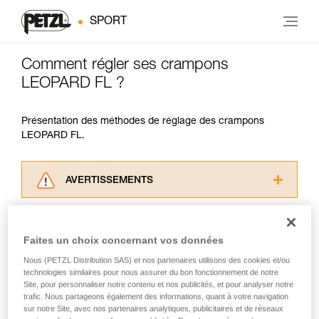
SPORT
Comment régler ses crampons
LEOPARD FL ?
Présentation des méthodes de réglage des crampons
LEOPARD FL.
AVERTISSEMENTS
Lisez attentivement les notices techniques des
produits utilisés dans ce conseil avant de le
consulter. Vous devez avoir compris les
Faites un choix concernant vos données
informations de la notice technique pour
Nous (PETZL Distribution SAS) et nos partenaires utilisons des cookies et/ou
pouvoir comprendre ce complément
technologies similaires pour nous assurer du bon fonctionnement de notre
d’informations.
Site, pour personnaliser notre contenu et nos publicités, et pour analyser notre
Maîtriser ces techniques nécessite une
trafic. Nous partageons également des informations, quant à votre navigation
formation et un entraînement spécifique. Validez
sur notre Site, avec nos partenaires analytiques, publicitaires et de réseaux