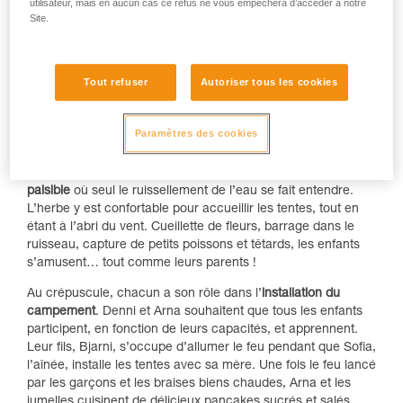
utilisateur, mais en aucun cas ce refus ne vous empêchera d’accéder à notre
Site.
Tout refuser
Autoriser tous les cookies
Le
spot de camping
que cette famille islandaise aime tant ne
se trouve qu’
à quelques kilomètres de la maison
, dans la
même vallée. Les benjamines de la famille, des jumelles de 6
Paramètres des cookies
ans, adorent elles aussi marcher. Pour se rendre à leur
bivouac, il faut moins d’une heure de randonnée, de quoi
s’adapter à tous les gabarits de la famille ! C’est un
petit coin
paisible
où seul le ruissellement de l’eau se fait entendre.
L’herbe y est confortable pour accueillir les tentes, tout en
étant à l’abri du vent. Cueillette de fleurs, barrage dans le
ruisseau, capture de petits poissons et têtards, les enfants
s’amusent… tout comme leurs parents !
Au crépuscule, chacun a son rôle dans l’
installation du
campement
. Denni et Arna souhaitent que tous les enfants
participent, en fonction de leurs capacités, et apprennent.
Leur fils, Bjarni, s’occupe d’allumer le feu pendant que Sofia,
l’aînée, installe les tentes avec sa mère. Une fois le feu lancé
par les garçons et les braises biens chaudes, Arna et les
jumelles cuisinent de délicieux pancakes sucrés et salés