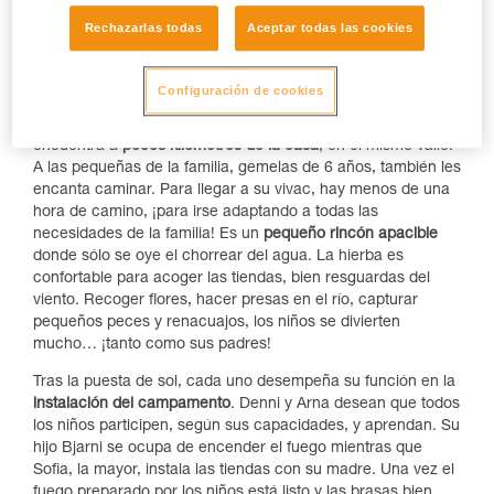
Rechazarlas todas
Aceptar todas las cookies
Configuración de cookies
El
lugar de acampada preferido
de esta familia islandesa se
encuentra a
pocos kilómetros de la casa
, en el mismo valle.
A las pequeñas de la familia, gemelas de 6 años, también les
encanta caminar. Para llegar a su vivac, hay menos de una
hora de camino, ¡para irse adaptando a todas las
necesidades de la familia! Es un
pequeño rincón apacible
donde sólo se oye el chorrear del agua. La hierba es
confortable para acoger las tiendas, bien resguardas del
viento. Recoger flores, hacer presas en el río, capturar
pequeños peces y renacuajos, los niños se divierten
mucho… ¡tanto como sus padres!
Tras la puesta de sol, cada uno desempeña su función en la
instalación del campamento
. Denni y Arna desean que todos
los niños participen, según sus capacidades, y aprendan. Su
hijo Bjarni se ocupa de encender el fuego mientras que
Sofia, la mayor, instala las tiendas con su madre. Una vez el
fuego preparado por los niños está listo y las brasas bien