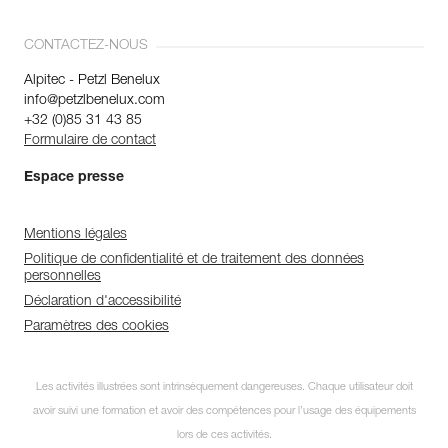
CONTACTEZ-NOUS
Alpitec - Petzl Benelux
info@petzlbenelux.com
+32 (0)85 31 43 85
Formulaire de contact
Espace presse
Mentions légales
Politique de confidentialité et de traitement des données
personnelles
Déclaration d'accessibilité
Paramètres des cookies
Les activités illustrées sont intrinsèquement dangereuses. Chaque utilisateur doit
avoir suivi une formation et avoir des compétences pour l’usage des équipements
lors de ces activités.