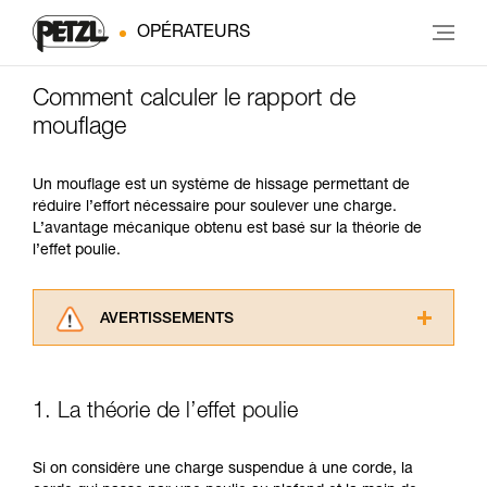
OPÉRATEURS
Comment calculer le rapport de
mouflage
Un mouflage est un système de hissage permettant de
réduire l’effort nécessaire pour soulever une charge.
L’avantage mécanique obtenu est basé sur la théorie de
l’effet poulie.
AVERTISSEMENTS
Lisez attentivement les notices techniques des
produits utilisés dans ce conseil avant de le
consulter. Vous devez avoir compris les
1. La théorie de l’effet poulie
informations de la notice technique pour
pouvoir comprendre ce complément
d’informations.
Si on considère une charge suspendue à une corde, la