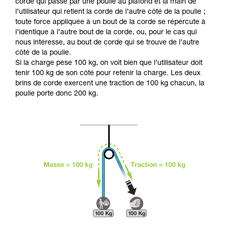
Maîtriser ces techniques nécessite une
corde qui passe par une poulie au plafond et la main de
formation et un entraînement spécifique. Validez
l’utilisateur qui retient la corde de l’autre côté de la poulie ;
avec un professionnel votre capacité à refaire
toute force appliquée à un bout de la corde se répercute à
la manipulation, seul, en toute sécurité, avant
l’identique à l’autre bout de la corde, ou, pour le cas qui
de la reproduire en autonomie.
nous intéresse, au bout de corde qui se trouve de l’autre
Nous donnons des exemples de techniques
côté de la poulie.
liées à votre activité. Il peut en exister d’autres
Si la charge pèse 100 kg, on voit bien que l’utilisateur doit
que nous ne décrivons pas ici.
tenir 100 kg de son côté pour retenir la charge. Les deux
brins de corde exercent une traction de 100 kg chacun, la
poulie porte donc 200 kg.