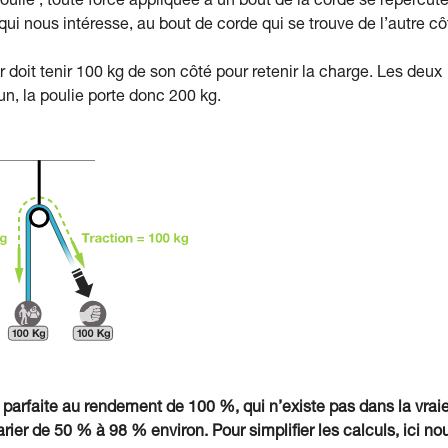
a poulie ; toute force appliquée à un bout de la corde se répercut
s qui nous intéresse, au bout de corde qui se trouve de l’autre cô
ur doit tenir 100 kg de son côté pour retenir la charge. Les deux
n, la poulie porte donc 200 kg.
 parfaite au rendement de 100 %, qui n’existe pas dans la vrai
rier de 50 % à 98 % environ. Pour simplifier les calculs, ici no