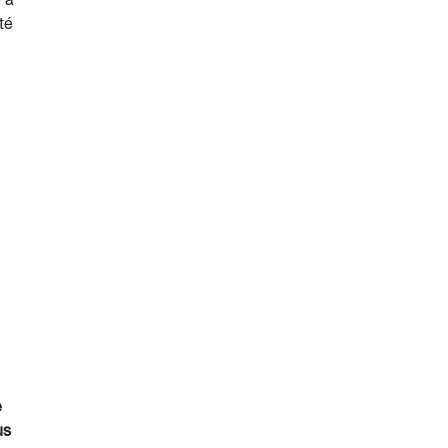
e à
té
e
us