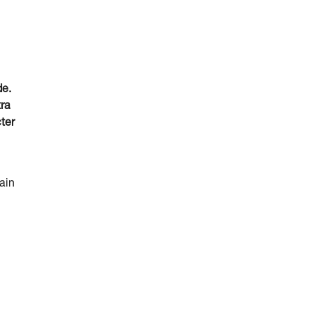
de.
tra
ter
ain