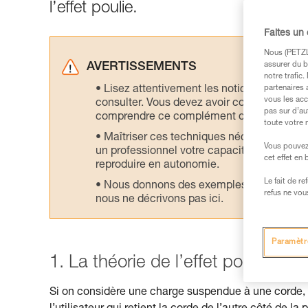
l’effet poulie.
Faites un
Nous (PETZL 
assurer du b
AVERTISSEMENTS
notre trafic
Lisez attentivement les notices technique
partenaires 
vous les acc
consulter. Vous devez avoir compris les in
pas sur d’au
comprendre ce complément d’informations
toute votre 
Maîtriser ces techniques nécessite une f
Vous pouvez 
un professionnel votre capacité à refaire la
cet effet en
reproduire en autonomie.
Le fait de r
Nous donnons des exemples de techniques l
refus ne vou
nous ne décrivons pas ici.
Paramètr
1. La théorie de l’effet poulie
Si on considère une charge suspendue à une corde, l