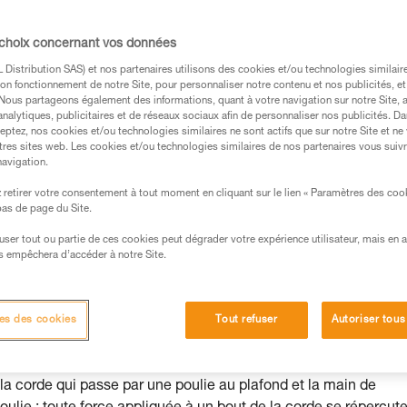
 choix concernant vos données
Distribution SAS) et nos partenaires utilisons des cookies et/ou technologies similai
on fonctionnement de notre Site, pour personnaliser notre contenu et nos publicités, et
. Nous partageons également des informations, quant à votre navigation sur notre Site, 
s des produits utilisés dans ce conseil avant de le
analytiques, publicitaires et de réseaux sociaux afin de personnaliser nos publicités. Da
eptez, nos cookies et/ou technologies similaires ne sont actifs que sur notre Site et ne
formations de la notice technique pour pouvoir
tres sites web. Les cookies et/ou technologies similaires de nos partenaires vous suiv
.
navigation.
ormation et un entraînement spécifique. Validez avec
retirer votre consentement à tout moment en cliquant sur le lien « Paramètres des coo
 manipulation, seul, en toute sécurité, avant de la
 bas de page du Site.
efuser tout ou partie de ces cookies peut dégrader votre expérience utilisateur, mais en 
iées à votre activité. Il peut en exister d’autres que
s empêchera d’accéder à notre Site.
es des cookies
Tout refuser
Autoriser tous
a corde qui passe par une poulie au plafond et la main de