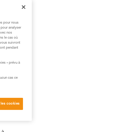
res pour nous
 pour analyser
avec nos
ns le cas où
 vous suivront
ront pendant
kies » prévu à
aucun cas ce
 les cookies