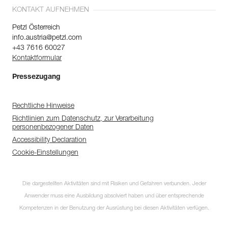
KONTAKT AUFNEHMEN
Petzl Österreich
info.austria@petzl.com
+43 7616 60027
Kontaktformular
Pressezugang
Rechtliche Hinweise
Richtlinien zum Datenschutz, zur Verarbeitung
personenbezogener Daten
Accessibility Declaration
Cookie-Einstellungen
Die dargestellten Aktivitäten sind mit Risiken und Gefahren verbunden. Jeder
Anwender muss eine Ausbildung absolviert haben und über entsprechende
Kompetenzen in der Benutzung der Ausrüstung bei diesen Aktivitäten verfügen.