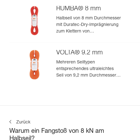
für ultimative Performance beim
Klettern oder Bergsteigen
RUMBA® 8 mm
Halbseil von 8 mm Durchmesser
mit Duratec-Dry-Imprägnierung
zum Klettern von
Mehrseillängenrouten und zum
Bergsteigen
VOLTA® 9.2 mm
Mehreren Seiltypen
entsprechendes ultraleichtes
Seil von 9,2 mm Durchmesser
zum leistungsorientierten
Klettern oder Bergsteigen
Zurück
Warum ein Fangstoß von 8 kN am
Halbseil?