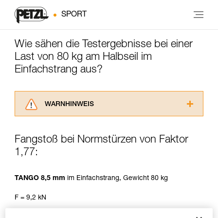
SPORT
Wie sähen die Testergebnisse bei einer
Last von 80 kg am Halbseil im
Einfachstrang aus?
WARNHINWEIS
Lesen Sie die Gebrauchsanweisungen der
Produkte, um die es in diesem Tech Tipp geht,
Fangstoß bei Normstürzen von Faktor
aufmerksam durch, bevor Sie diesen zu Rate
1,77:
ziehen. Um diese Zusatzinformationen
verstehen zu können, müssen Sie zuerst die in
der Gebrauchsanweisung enthaltenen
TANGO 8,5 mm
im Einfachstrang, Gewicht 80 kg
Informationen richtig verstanden haben.
Die Beherrschung dieser Techniken setzt eine
F = 9,2 kN
entsprechende Ausbildung und ein spezielles
Training voraus. Prüfen Sie zusammen mit
Sturzzahl vor dem Bruch: max. 3