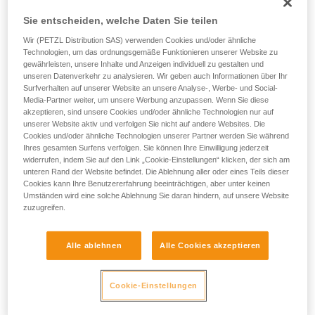
einem Profi, ob Sie in der Lage sind, den
Vorgang alleine sicher zu wiederholen, bevor
Sie entscheiden, welche Daten Sie teilen
Sie ihn eigenständig durchführen.
SALSA 8,2 mm
im Einfachstrang, Gewicht 80 kg
Wir (PETZL Distribution SAS) verwenden Cookies und/oder ähnliche
Wir geben Beispiele für die mit Ihrer Aktivität
Technologien, um das ordnungsgemäße Funktionieren unserer Website zu
verbundenen Techniken. Möglicherweise gibt es
F = 9 kN
gewährleisten, unsere Inhalte und Anzeigen individuell zu gestalten und
noch andere Techniken, die hier nicht
unseren Datenverkehr zu analysieren. Wir geben auch Informationen über Ihr
beschrieben werden.
Surfverhalten auf unserer Website an unsere Analyse-, Werbe- und Social-
Sturzzahl vor dem Bruch: max. 2
Media-Partner weiter, um unsere Werbung anzupassen. Wenn Sie diese
akzeptieren, sind unsere Cookies und/oder ähnliche Technologien nur auf
unserer Website aktiv und verfolgen Sie nicht auf andere Websites. Die
PASO 7,7 mm
im Einfachstrang, Gewicht 80 kg
Cookies und/oder ähnliche Technologien unserer Partner werden Sie während
Ihres gesamten Surfens verfolgen. Sie können Ihre Einwilligung jederzeit
F = 8,5 kN
widerrufen, indem Sie auf den Link „Cookie-Einstellungen“ klicken, der sich am
unteren Rand der Website befindet. Die Ablehnung aller oder eines Teils dieser
Sturzzahl vor dem Bruch: max. 2
Cookies kann Ihre Benutzererfahrung beeinträchtigen, aber unter keinen
Umständen wird eine solche Ablehnung Sie daran hindern, auf unsere Website
zuzugreifen.
Das bedeutet, dass es möglich ist, die beiden Seilstränge
des Halbseils zu trennen und dieses mehrmals
hintereinander zu clippen, um den Seilzug in einer Route zu
Alle ablehnen
Alle Cookies akzeptieren
reduzieren.
Cookie-Einstellungen
Achtung, dies bedeutet nicht, dass der Sichernde problemlos
einen harten Sturz im Einfachstrang abfangen kann. Achten