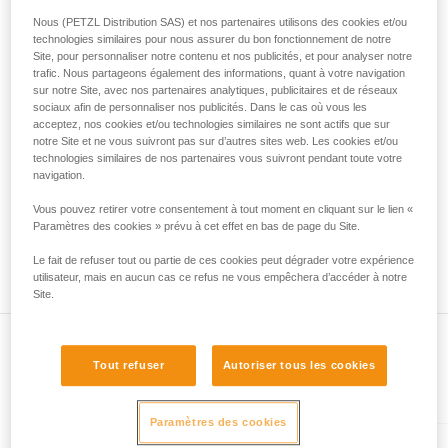
Fc = 9 kN
liées à votre activité. Il peut en exister d’autres
Nous (PETZL Distribution SAS) et nos partenaires utilisons des cookies et/ou
nombre de chutes maxi. avant rupture : 2
que nous ne décrivons pas ici.
technologies similaires pour nous assurer du bon fonctionnement de notre
Site, pour personnaliser notre contenu et nos publicités, et pour analyser notre
PASO 7,7 mm
sur 1 brin à 80 kg,
trafic. Nous partageons également des informations, quant à votre navigation
sur notre Site, avec nos partenaires analytiques, publicitaires et de réseaux
Fc = 8,5 kN
sociaux afin de personnaliser nos publicités. Dans le cas où vous les
nombre de chutes maxi. avant rupture : 2
acceptez, nos cookies et/ou technologies similaires ne sont actifs que sur
notre Site et ne vous suivront pas sur d’autres sites web. Les cookies et/ou
technologies similaires de nos partenaires vous suivront pendant toute votre
Cela veut dire qu’il est possible de séparer les 2 brins de
navigation.
corde à double et de clipper la même, plusieurs fois de suite,
pour limiter le tirage dans une voie et chuter.
Vous pouvez retirer votre consentement à tout moment en cliquant sur le lien «
Attention, cela ne veut pas dire que l’assureur arrivera
Paramètres des cookies » prévu à cet effet en bas de page du Site.
facilement à arrêter une grosse chute sur un seul brin. Il
Le fait de refuser tout ou partie de ces cookies peut dégrader votre expérience
faudra également faire attention aux arêtes tranchantes.
utilisateur, mais en aucun cas ce refus ne vous empêchera d’accéder à notre
Site.
Tout refuser
Autoriser tous les cookies
Présent dans l'article
Paramètres des cookies