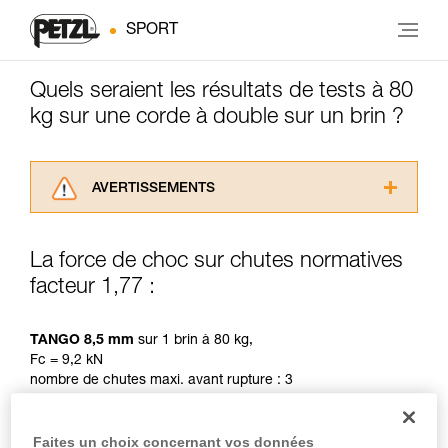
SPORT
Quels seraient les résultats de tests à 80
kg sur une corde à double sur un brin ?
AVERTISSEMENTS
Lisez attentivement les notices techniques des
produits utilisés dans ce conseil avant de le
La force de choc sur chutes normatives
consulter. Vous devez avoir compris les
facteur 1,77 :
informations de la notice technique pour
pouvoir comprendre ce complément
d’informations.
TANGO 8,5 mm
sur 1 brin à 80 kg,
Maîtriser ces techniques nécessite une
Fc = 9,2 kN
formation et un entraînement spécifique. Validez
nombre de chutes maxi. avant rupture : 3
avec un professionnel votre capacité à refaire
la manipulation, seul, en toute sécurité, avant
de la reproduire en autonomie.
SALSA 8,2 mm
sur 1 brin à 80 kg,
Faites un choix concernant vos données
Nous donnons des exemples de techniques