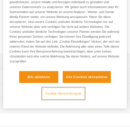
und DUO S. Er verfügt über ein System zum schnellen
gewährleisten, unsere Inhalte und Anzeigen individuell zu gestalten und
unseren Datenverkehr zu analysieren. Wir geben auch Informationen über Ihr
Anschließen an die Lampe und eine Energieanzeige, die den
Surfverhalten auf unserer Website an unsere Analyse-, Werbe- und Social-
Anwender über den Ladezustand des Akkus informiert.
Media-Partner weiter, um unsere Werbung anzupassen. Wenn Sie diese
akzeptieren, sind unsere Cookies und/oder ähnliche Technologien nur auf
Ihr sucht die perfekte Stirnlampe für eure Aktivitäten?
unserer Website aktiv und verfolgen Sie nicht auf andere Websites. Die
Cookies und/oder ähnliche Technologien unserer Partner werden Sie während
ZUR AUSWAHLHILFE
Ihres gesamten Surfens verfolgen. Sie können Ihre Einwilligung jederzeit
widerrufen, indem Sie auf den Link „Cookie-Einstellungen“ klicken, der sich am
unteren Rand der Website befindet. Die Ablehnung aller oder eines Teils dieser
Cookies kann Ihre Benutzererfahrung beeinträchtigen, aber unter keinen
Umständen wird eine solche Ablehnung Sie daran hindern, auf unsere Website
Leistungsverzeichnis
zuzugreifen.
Die Lithium-Ionen-Technologie gewährleistet eine hohe
Technische Spezifikationen
Alle ablehnen
Alle Cookies akzeptieren
Kapazität (3200 mAh, Spannung 7,4 V, 23,68 Wh) bei
reduziertem Gewicht und eine hervorragende
Ladedauer: 4 Std
Technische Informationen
Kältebeständigkeit.
Cookie-Einstellungen
Zahl der Ladevorgänge: 300
Die Energieanzeige informiert über den Ladezustand des
Gebrauchsanleitung
Zertifizierung(en): CE, UKCA
Akkus.
Wartung
Das PDF herunterladen technical-notice-Batterie-
Rechargeable-R2-1
Wasserdicht: IP67 (wasserdicht bis -1 Meter während 30
Schnellanschlusssystem zum Anschließen und Abziehen
Das PDF herunterladen DUO SPORT ACCESSORIES
Minuten in Süßwasser)
des Akkus.
COMPATIBILITY
Gewicht: 168 g
Aufladung mit einem Schnellladegerät.