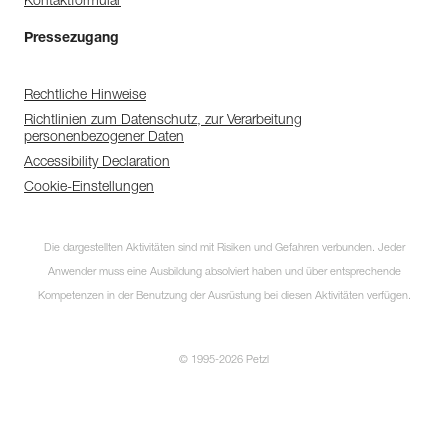
Kontaktformular
Pressezugang
Rechtliche Hinweise
Richtlinien zum Datenschutz, zur Verarbeitung
personenbezogener Daten
Accessibility Declaration
Cookie-Einstellungen
Die dargestellten Aktivitäten sind mit Risiken und Gefahren verbunden. Jeder
Anwender muss eine Ausbildung absolviert haben und über entsprechende
Kompetenzen in der Benutzung der Ausrüstung bei diesen Aktivitäten verfügen.
© 1995-2026 Petzl