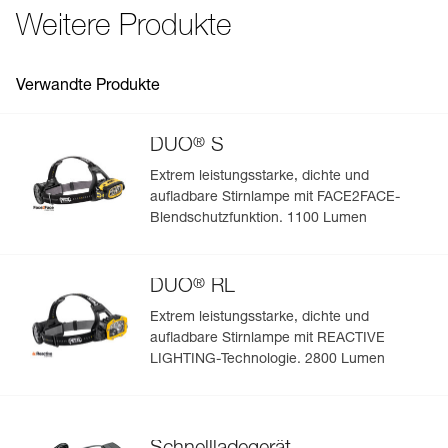
Konformitätserklärung
Wasserdicht nach IP67.
Weitere Produkte
Zugrundeliegende Spezifikationen
Das PDF herunterladen UE-Declaration-E103CA00-R2
Teilweise mit den Lampen ULTRA RUSH und ULTRA
Das PDF herunterladen UKCA-Declaration-E103CA00-R2
Referenz : E103CA00
VARIO kompatibel: Die Notbeleuchtung ist nicht verfügbar.
Häufige Fragen
Garantie : 2 Jahre oder 300 Ladevorgänge
Verwandte Produkte
Häufige Fragen
Verpackung : 1
See all technical content
®
DUO
S
Extrem leistungsstarke, dichte und
aufladbare Stirnlampe mit FACE2FACE-
Blendschutzfunktion. 1100 Lumen
®
DUO
RL
Extrem leistungsstarke, dichte und
aufladbare Stirnlampe mit REACTIVE
LIGHTING-Technologie. 2800 Lumen