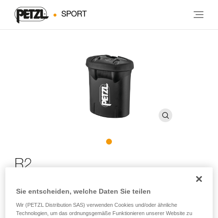
SPORT
R2
Sie entscheiden, welche Daten Sie teilen
Akku für die Stirnlampen DUO RL und DUO S
Wir (PETZL Distribution SAS) verwenden Cookies und/oder ähnliche
Robuster Hochleistungsakku für die Stirnlampen DUO RL
Technologien, um das ordnungsgemäße Funktionieren unserer Website zu