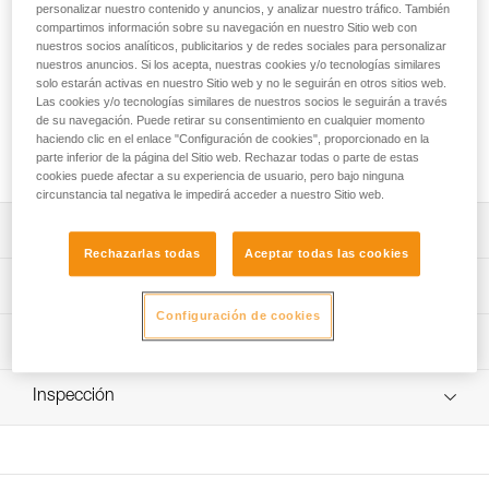
frontales DUO RL y DUO S. Robusta, también dispone de
personalizar nuestro contenido y anuncios, y analizar nuestro tráfico. También
una conexión rápida a la linterna y un indicador de energía
compartimos información sobre su navegación en nuestro Sitio web con
nuestros socios analíticos, publicitarios y de redes sociales para personalizar
para saber el estado de la carga de la batería.
nuestros anuncios. Si los acepta, nuestras cookies y/o tecnologías similares
solo estarán activas en nuestro Sitio web y no le seguirán en otros sitios web.
¿Buscas la mejor linterna frontal para tus actividades?
Las cookies y/o tecnologías similares de nuestros socios le seguirán a través
de su navegación. Puede retirar su consentimiento en cualquier momento
ACCEDER A LA AYUDA
haciendo clic en el enlace "Configuración de cookies", proporcionado en la
parte inferior de la página del Sitio web. Rechazar todas o parte de estas
cookies puede afectar a su experiencia de usuario, pero bajo ninguna
circunstancia tal negativa le impedirá acceder a nuestro Sitio web.
Descripción
Rechazarlas todas
Aceptar todas las cookies
Tecnología de ión litio que proporciona una gran
Características técnicas
capacidad (3200 mAh, tensión 7,4 V, 23,68 Wh) con un
Configuración de cookies
peso reducido y una excelente resistencia a las bajas
Tiempo de carga: 4 h
Información técnica
temperaturas.
Número de ciclos carga/descarga: 300
Indicador de energía para saber el estado de la carga de
Ficha técnica
Certificaciones: CE, UKCA
la batería.
Inspección
Descargar el pdf technical-notice-Batterie-
Rechargeable-R2-1
Estanqueidad: IP67 (estanca hasta -1 metro durante 30
Sistema de conexión rápida para colocar o retirar la
Descargar el pdf DUO SPORT ACCESSORIES
minutos en agua dulce)
batería al instante.
COMPATIBILITY
Peso: 168 g
Recargable gracias a un cargador de red rápido.