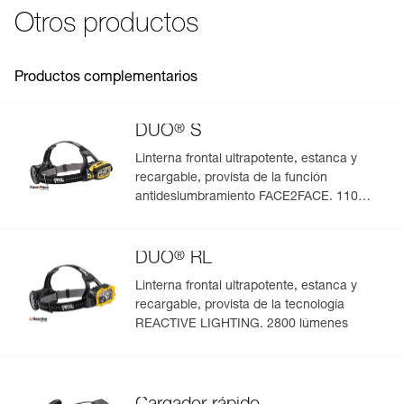
Declaración de conformidad
Estanca IP67.
Otros productos
Características por referencia
Descargar el pdf UE-Declaration-E103CA00-R2
Parcialmente compatible con las linternas ULTRA RUSH y
Descargar el pdf UKCA-Declaration-E103CA00-R2
Referencia : E103CA00
ULTRA VARIO: la reserva de iluminación no está
FAQ
Garantía : 2 años o 300 ciclos de carga
Productos complementarios
disponible.
FAQ
Pack : 1
Ver todo el contenido técnico
®
DUO
S
Linterna frontal ultrapotente, estanca y
recargable, provista de la función
antideslumbramiento FACE2FACE. 1100
lúmenes
®
DUO
RL
Linterna frontal ultrapotente, estanca y
recargable, provista de la tecnología
REACTIVE LIGHTING. 2800 lúmenes